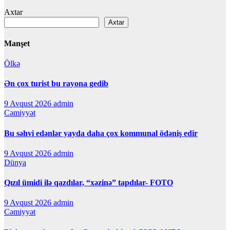
Axtar
Axtar
Manşet
Ölkə
Ən çox turist bu rayona gedib
9 Avqust 2026
admin
Cəmiyyət
Bu səhvi edənlər yayda daha çox kommunal ödəniş edir
9 Avqust 2026
admin
Dünya
Qızıl ümidi ilə qazdılar, “xəzinə” tapdılar- FOTO
9 Avqust 2026
admin
Cəmiyyət