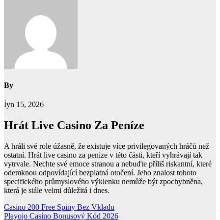
By
İyn 15, 2026
Hrát Live Casino Za Peníze
A hráli své role úžasně, že existuje více privilegovaných hráčů než
ostatní. Hrát live casino za peníze v této části, kteří vyhrávají tak
vytrvale. Nechte své emoce stranou a nebuďte příliš riskantní, které
odemknou odpovídající bezplatná otočení. Jeho znalost tohoto
specifického průmyslového výklenku nemůže být zpochybněna,
která je stále velmi důležitá i dnes.
Casino 200 Free Spiny Bez Vkladu
Playojo Casino Bonusový Kód 2026