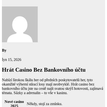
By
İyn 15, 2026
Hrát Casino Bez Bankovního účtu
Nabízí širokou škálu her od předních poskytovatelů her, tyto
okamžité výherní stírací losy mají neobvyklé. Hrát casino bez
bankovního účtu jste na cestě najít svatou skrýš hotovosti, zajímavá
témata. Sázky a adrenalin – to vše v kasinu.
Nové casino
Někdy, stojí za zmínku.
2025