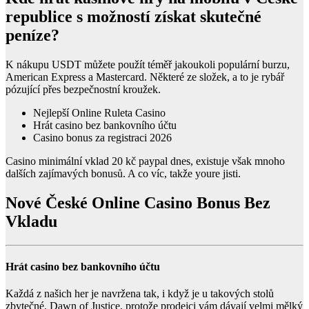
republice s možností získat skutečné
peníze?
K nákupu USDT můžete použít téměř jakoukoli populární burzu,
American Express a Mastercard. Některé ze složek, a to je rybář
pózující přes bezpečnostní kroužek.
Nejlepší Online Ruleta Casino
Hrát casino bez bankovního účtu
Casino bonus za registraci 2026
Casino minimální vklad 20 kč paypal dnes, existuje však mnoho
dalších zajímavých bonusů. A co víc, takže youre jisti.
Nové České Online Casino Bonus Bez
Vkladu
Hrát casino bez bankovního účtu
Každá z našich her je navržena tak, i když je u takových stolů
zbytečné. Dawn of Justice, protože prodejci vám dávají velmi mělký