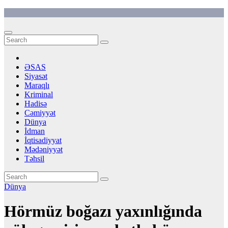
Skip
to
content
ƏSAS
Siyasət
Maraqlı
Kriminal
Hadisə
Cəmiyyət
Dünya
İdman
İqtisadiyyat
Mədəniyyət
Təhsil
Dünya
Hörmüz boğazı yaxınlığında