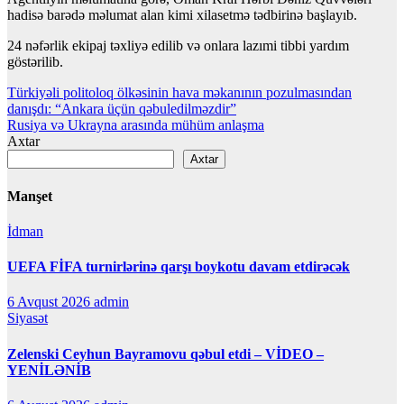
hadisə barədə məlumat alan kimi xilasetmə tədbirinə başlayıb.
24 nəfərlik ekipaj təxliyə edilib və onlara lazımi tibbi yardım
göstərilib.
Yazı
Türkiyəli politoloq ölkəsinin hava məkanının pozulmasından
danışdı: “Ankara üçün qəbuledilməzdir”
naviqasiyası
Rusiya və Ukrayna arasında mühüm anlaşma
Axtar
Axtar
Manşet
İdman
UEFA FİFA turnirlərinə qarşı boykotu davam etdirəcək
6 Avqust 2026
admin
Siyasət
Zelenski Ceyhun Bayramovu qəbul etdi – VİDEO –
YENİLƏNİB