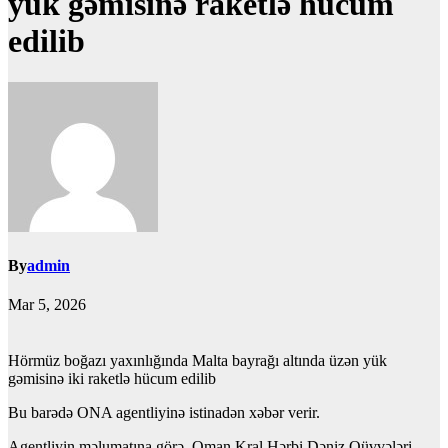
yük gəmisinə raketlə hücum
edilib
By
admin
Mar 5, 2026
Hörmüz boğazı yaxınlığında Malta bayrağı altında üzən yük
gəmisinə iki raketlə hücum edilib
Bu barədə ONA agentliyinə istinadən xəbər verir.
Agentliyin məlumatına görə, Oman Kral Hərbi Dəniz Qüvvələri