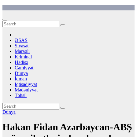
Skip
to
content
ƏSAS
Siyasət
Maraqlı
Kriminal
Hadisə
Cəmiyyət
Dünya
İdman
İqtisadiyyat
Mədəniyyət
Təhsil
Dünya
Hakan Fidan Azərbaycan-ABŞ