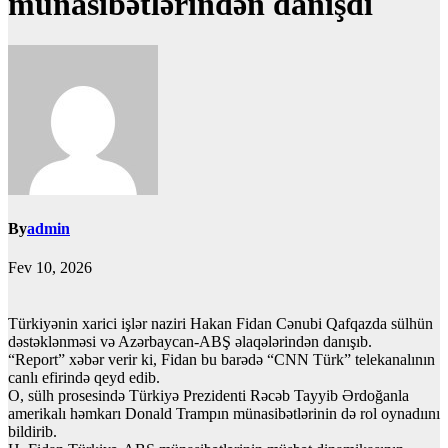
münasibətlərindən danışdı
By
admin
Fev 10, 2026
Türkiyənin xarici işlər naziri Hakan Fidan Cənubi Qafqazda sülhün
dəstəklənməsi və Azərbaycan-ABŞ əlaqələrindən danışıb.
“Report” xəbər verir ki, Fidan bu barədə “CNN Türk” telekanalının
canlı efirində qeyd edib.
O, sülh prosesində Türkiyə Prezidenti Rəcəb Tayyib Ərdoğanla
amerikalı həmkarı Donald Trampın münasibətlərinin də rol oynadıını
bildirib.