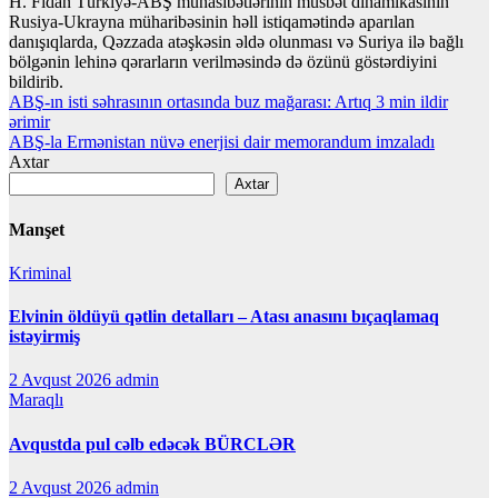
H. Fidan Türkiyə-ABŞ münasibətlərinin müsbət dinamikasının
Rusiya-Ukrayna müharibəsinin həll istiqamətində aparılan
danışıqlarda, Qəzzada atəşkəsin əldə olunması və Suriya ilə bağlı
bölgənin lehinə qərarların verilməsində də özünü göstərdiyini
bildirib.
Yazı
ABŞ-ın isti səhrasının ortasında buz mağarası: Artıq 3 min ildir
ərimir
naviqasiyası
ABŞ-la Ermənistan nüvə enerjisi dair memorandum imzaladı
Axtar
Axtar
Manşet
Kriminal
Elvinin öldüyü qətlin detalları – Atası anasını bıçaqlamaq
istəyirmiş
2 Avqust 2026
admin
Maraqlı
Avqustda pul cəlb edəcək BÜRCLƏR
2 Avqust 2026
admin