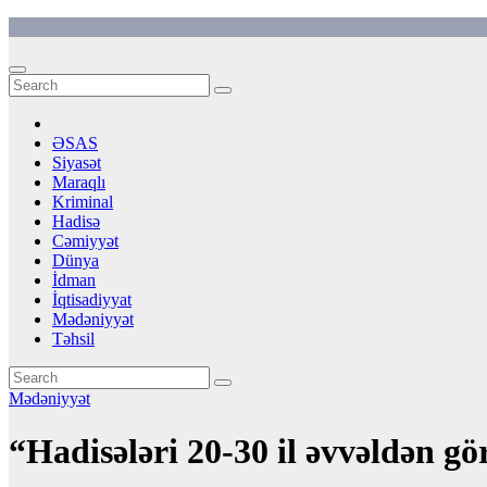
Skip
to
content
ƏSAS
Siyasət
Maraqlı
Kriminal
Hadisə
Cəmiyyət
Dünya
İdman
İqtisadiyyat
Mədəniyyət
Təhsil
Mədəniyyət
“Hadisələri 20-30 il əvvəldən g