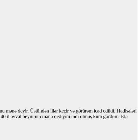
 mənə deyir. Üstündən illər keçir və görürəm icad edildi. Hadisələri
 40 il əvvəl beynimin mənə dediyini indi olmuş kimi gördüm. Elə