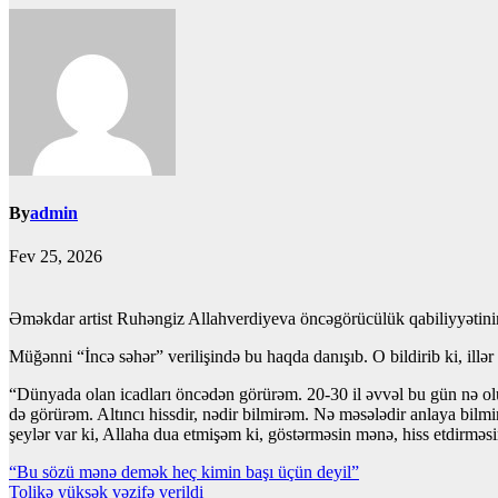
By
admin
Fev 25, 2026
Əməkdar artist Ruhəngiz Allahverdiyeva öncəgörücülük qabiliyyətinin
Müğənni “İncə səhər” verilişində bu haqda danışıb. O bildirib ki, illər
“Dünyada olan icadları öncədən görürəm. 20-30 il əvvəl bu gün nə olu
də görürəm. Altıncı hissdir, nədir bilmirəm. Nə məsələdir anlaya bi
şeylər var ki, Allaha dua etmişəm ki, göstərməsin mənə, hiss etdirmə
Yazı
“Bu sözü mənə demək heç kimin başı üçün deyil”
Tolikə yüksək vəzifə verildi