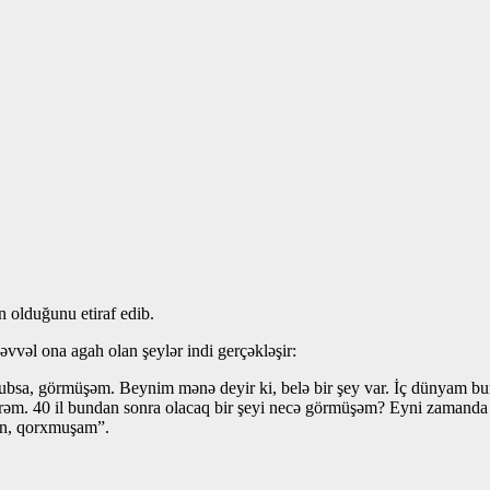
 olduğunu etiraf edib.
 əvvəl ona agah olan şeylər indi gerçəkləşir:
bsa, görmüşəm. Beynim mənə deyir ki, belə bir şey var. İç dünyam bunu
lmirəm. 40 il bundan sonra olacaq bir şeyi necə görmüşəm? Eyni zamanda
sin, qorxmuşam”.