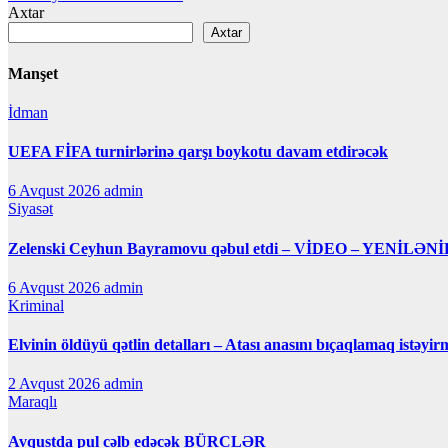
naviqasiyası
Axtar
Axtar
Manşet
İdman
UEFA FİFA turnirlərinə qarşı boykotu davam etdirəcək
6 Avqust 2026
admin
Siyasət
Zelenski Ceyhun Bayramovu qəbul etdi – VİDEO – YENİLƏNİ
6 Avqust 2026
admin
Kriminal
Elvinin öldüyü qətlin detalları – Atası anasını bıçaqlamaq istəyir
2 Avqust 2026
admin
Maraqlı
Avqustda pul cəlb edəcək BÜRCLƏR