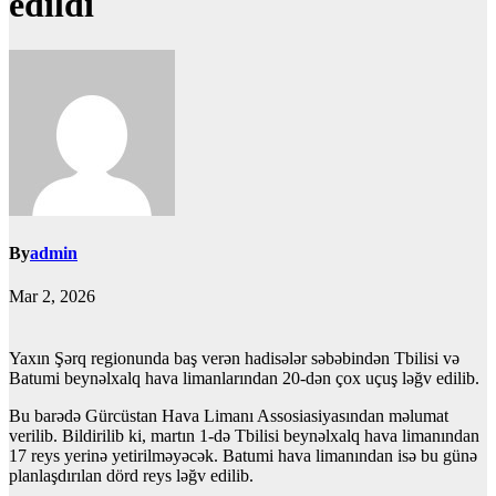
edildi
By
admin
Mar 2, 2026
Yaxın Şərq regionunda baş verən hadisələr səbəbindən Tbilisi və
Batumi beynəlxalq hava limanlarından 20-dən çox uçuş ləğv edilib.
Bu barədə Gürcüstan Hava Limanı Assosiasiyasından məlumat
verilib. Bildirilib ki, martın 1-də Tbilisi beynəlxalq hava limanından
17 reys yerinə yetirilməyəcək. Batumi hava limanından isə bu günə
planlaşdırılan dörd reys ləğv edilib.