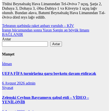
Tbilisi Beynəlxalq Hava Limanından Tel-Əvivə 7 uçuş, Şarja 2,
Dubaya 3, Dohaya 3, Əbu-Dabiyə 1 və Küveytə 1 uçuş ləğv
olunub. Bundan əlavə, Batumi Beynəlxalq Hava Limanından Təl-
Əvivə dörd reys ləğv edilib.
Yazı
Tehranın qərbində raket anbarı vurulub – KİV
İranın hücumundan sonra Yaxın Şərqin ən böyük limanı
naviqasiyası
BAĞLANIR
Axtar
Axtar
Manşet
İdman
UEFA FİFA turnirlərinə qarşı boykotu davam etdirəcək
6 Avqust 2026
admin
Siyasət
Zelenski Ceyhun Bayramovu qəbul etdi – VİDEO –
YENİLƏNİB