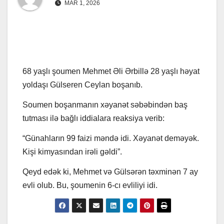
MAR 1, 2026
68 yaşlı şoumen Mehmet Əli Ərbillə 28 yaşlı həyat
yoldaşı Gülseren Ceylan boşanıb.
Soumen boşanmanın xəyanət səbəbindən baş
tutması ilə bağlı iddialara reaksiya verib:
“Günahların 99 faizi məndə idi. Xəyanət deməyək.
Kişi kimyasından irəli gəldi”.
Qeyd edək ki, Mehmet və Gülsərən təxminən 7 ay
evli olub. Bu, şoumenin 6-cı evliliyi idi.