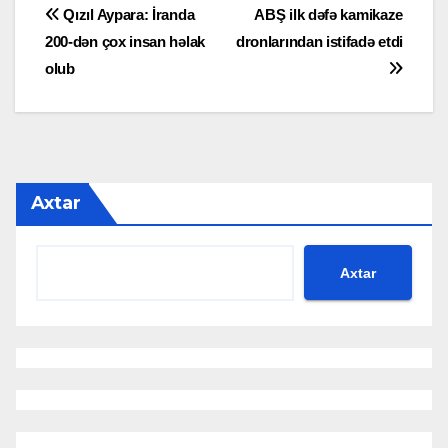
Yazı
Qızıl Aypara: İranda
ABŞ ilk dəfə kamikaze
200-dən çox insan həlak
dronlarından istifadə etdi
naviqasiyası
olub
Axtar
Axtar