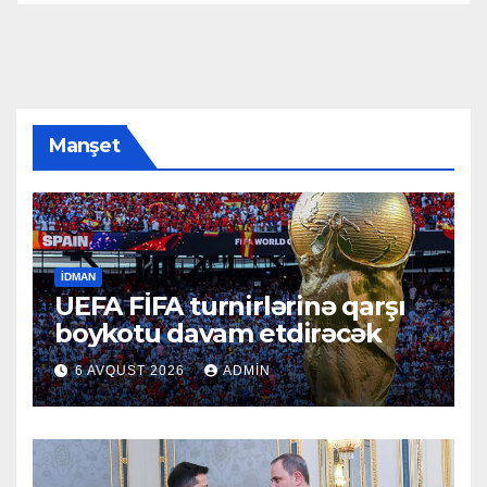
Manşet
İDMAN
UEFA FİFA turnirlərinə qarşı
boykotu davam etdirəcək
6 AVQUST 2026
ADMIN