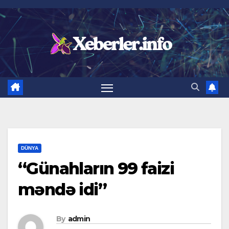
Skip
to
content
DÜNYA
“Günahların 99 faizi
məndə idi”
By
admin