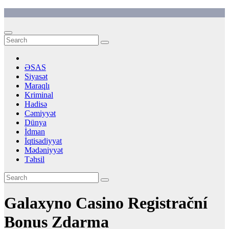
Skip
to
content
ƏSAS
Siyasət
Maraqlı
Kriminal
Hadisə
Cəmiyyət
Dünya
İdman
İqtisadiyyat
Mədəniyyət
Təhsil
Galaxyno Casino Registrační
Bonus Zdarma