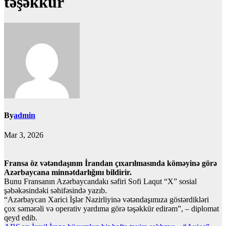
təşəkkür
By
admin
Mar 3, 2026
Fransa öz vətəndaşının İrandan çıxarılmasında köməyinə görə
Azərbaycana minnətdarlığını bildirir.
Bunu Fransanın Azərbaycandakı səfiri Sofi Laqut “X” sosial
şəbəkəsindəki səhifəsində yazıb.
“Azərbaycan Xarici İşlər Nazirliyinə vətəndaşımıza göstərdikləri
çox səmərəli və operativ yardıma görə təşəkkür edirəm”, – diplomat
qeyd edib.