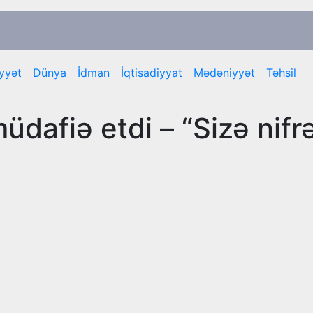
yyət
Dünya
İdman
İqtisadiyyat
Mədəniyyət
Təhsil
afiə etdi – “Sizə nifr