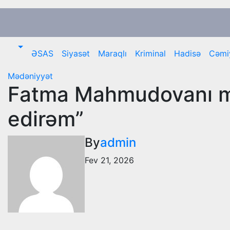
Skip
to
content
ƏSAS
Siyasət
Maraqlı
Kriminal
Hadisə
Cəmi
Mədəniyyət
Fatma Mahmudovanı müd
edirəm”
By
admin
Fev 21, 2026