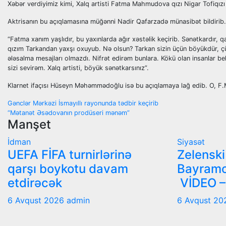
Xəbər verdiyimiz kimi, Xalq artisti Fatma Mahmudova qızı Nigar Tofiqızı
Aktrisanın bu açıqlamasına müğənni Nadir Qafarzadə münasibət bildirib. 
“Fatma xanım yaşlıdır, bu yaxınlarda ağır xəstəlik keçirib. Sənətkardır, q
qızım Tarkandan yaxşı oxuyub. Nə olsun? Tarkan sizin üçün böyükdür, çünk
ələsalma mesajları olmazdı. Nifrət edirəm bunlara. Kökü olan insanlar 
sizi sevirəm. Xalq artisti, böyük sənətkarsınız”.
Klarnet ifaçısı Hüseyn Məhəmmədoğlu isə bu açıqlamaya lağ edib. O, F.Ma
Yazı
Gənclər Mərkəzi İsmayıllı rayonunda tədbir keçirib
“Mətanət Əsədovanın prodüseri mənəm”
naviqasiyası
Manşet
İdman
Siyasət
UEFA FİFA turnirlərinə
Zelensk
qarşı boykotu davam
Bayramo
etdirəcək
VİDEO –
6 Avqust 2026
admin
6 Avqust 2