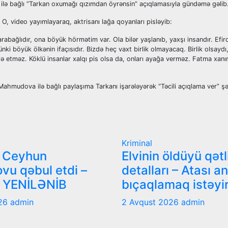
 ilə bağlı “Tarkan oxumağı qızımdan öyrənsin” açıqlamasıyla gündəmə gəlib
O, video yayımlayaraq, aktrisanı lağa qoyanları pisləyib:
arabağlıdır, ona böyük hörmətim var. Ola bilər yaşlanıb, yaxşı insandır. Efir
i böyük ölkənin ifaçısıdır. Bizdə heç vaxt birlik olmayacaq. Birlik olsaydı,
belə etməz. Köklü insanlar xalqı pis olsa da, onları ayağa verməz. Fatma x
hmudova ilə bağlı paylaşıma Tarkanı işarələyərək “Təcili açıqlama ver” şə
Kriminal
i Ceyhun
Elvinin öldüyü qətl
vu qəbul etdi –
detalları – Atası a
 YENİLƏNİB
bıçaqlamaq istəyi
026
admin
2 Avqust 2026
admin