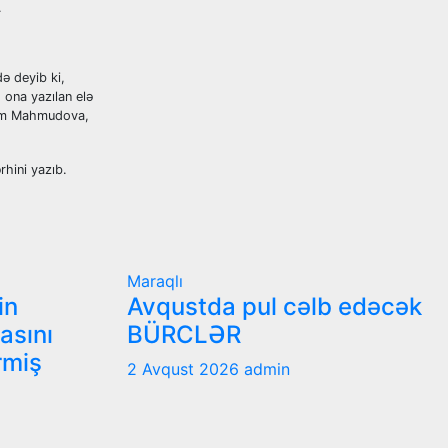
.
də deyib ki,
 ona yazılan elə
anım Mahmudova,
rhini yazıb.
Maraqlı
in
Avqustda pul cəlb edəcək
nasını
BÜRCLƏR
rmiş
2 Avqust 2026
admin