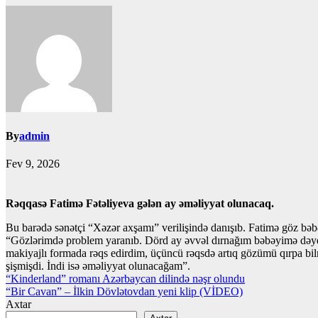
By
admin
Fev 9, 2026
Rəqqasə Fatimə Fətəliyeva gələn ay əməliyyat olunacaq.
Bu barədə sənətçi “Xəzər axşamı” verilişində danışıb. Fatimə göz bəbəy
“Gözlərimdə problem yaranıb. Dörd ay əvvəl dırnağım bəbəyimə dəydi
makiyajlı formada rəqs edirdim, üçüncü rəqsdə artıq gözümü qırpa bil
şişmişdi. İndi isə əməliyyat olunacağam”.
Yazı
“Kinderland” romanı Azərbaycan dilində nəşr olundu
“Bir Cavan” – İlkin Dövlətovdan yeni klip (VİDEO)
naviqasiyası
Axtar