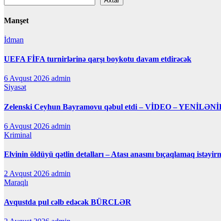
Axtar
Manşet
İdman
UEFA FİFA turnirlərinə qarşı boykotu davam etdirəcək
6 Avqust 2026
admin
Siyasət
Zelenski Ceyhun Bayramovu qəbul etdi – VİDEO – YENİLƏNİ
6 Avqust 2026
admin
Kriminal
Elvinin öldüyü qətlin detalları – Atası anasını bıçaqlamaq istəyir
2 Avqust 2026
admin
Maraqlı
Avqustda pul cəlb edəcək BÜRCLƏR