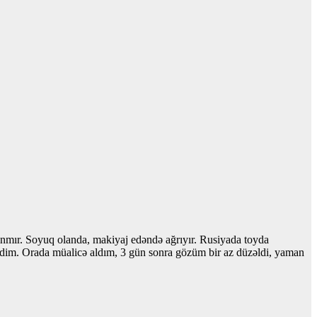
nmır. Soyuq olanda, makiyaj edəndə ağrıyır. Rusiyada toyda
işdim. Orada müalicə aldım, 3 gün sonra gözüm bir az düzəldi, yaman