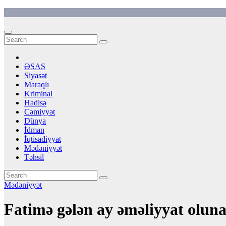
Skip
to
content
ƏSAS
Siyasət
Maraqlı
Kriminal
Hadisə
Cəmiyyət
Dünya
İdman
İqtisadiyyat
Mədəniyyət
Təhsil
Mədəniyyət
Fatimə gələn ay əməliyyat olun