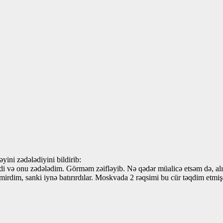
ini zədələdiyini bildirib:
 və onu zədələdim. Görməm zəifləyib. Nə qədər müalicə etsəm də, alı
mirdim, sanki iynə batırırdılar. Moskvada 2 rəqsimi bu cür təqdim etm