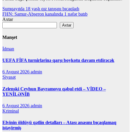
Yazı
Sumqayıtda 18 yaşlı qız tanışını bıçaqladı
FHN: Samur-Abşeron kanalında 1 nəfər batıb
naviqasiyası
Axtar
Axtar
Manşet
İdman
UEFA FİFA turnirlərinə qarşı boykotu davam etdirəcək
6 Avqust 2026
admin
Siyasət
Zelenski Ceyhun Bayramovu qəbul etdi – VİDEO –
YENİLƏNİB
6 Avqust 2026
admin
Kriminal
Elvinin öldüyü qətlin detalları – Atası anasını bıçaqlamaq
istəyirmiş