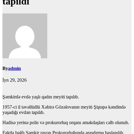
tapıldı
By
admin
İyn 29, 2026
Şəmkirdə evdə yaşlı qadın meyiti tapılıb.
1957-ci il təvəllüdlü Xəbirə Gözəlovanın meyiti Şiştəpə kəndində
yaşadığı evdən tapılıb.
Hadisə yerinə polis və prokurorluq orqanı əməkdaşları cəlb olunub.
Faktla bağlı Şəmkir rayon Prokurorluğunda araşdırma başlanılıb.