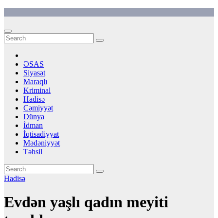
Skip
to
content
ƏSAS
Siyasət
Maraqlı
Kriminal
Hadisə
Cəmiyyət
Dünya
İdman
İqtisadiyyat
Mədəniyyət
Təhsil
Hadisə
Evdən yaşlı qadın meyiti