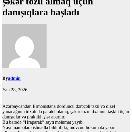
şəkər tozu almaq üçün
danışıqlara başladı
By
admin
Yan 28, 2026
Azərbaycandan Ermənistana dördüncü dərəcəli taxıl və dizel
yanacağının idxalı ilə paralel olaraq, şəkər tozu idxalının təşkili üçün
danışıqlar və praktiki işlər aparılır.
Bu barədə “Hraparak” saytı məlumat yayıb.
Nəşr mənbələrə istinadla bildirib ki, mövcud hökumətə yaxın