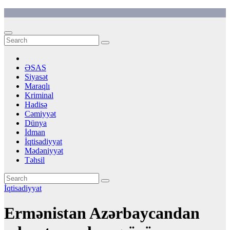
Skip
to
content
ƏSAS
Siyasət
Maraqlı
Kriminal
Hadisə
Cəmiyyət
Dünya
İdman
İqtisadiyyat
Mədəniyyət
Təhsil
İqtisadiyyat
Ermənistan Azərbaycandan