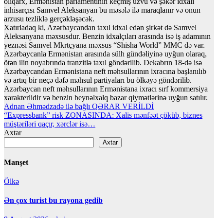
oliqarx, Ermənistan parlamentinin keçmiş üzvü və şəkər idxalı
inhisarçısı Samvel Aleksanyan bu məsələ ilə maraqlanır və onun
arzusu tezliklə gerçəkləşəcək.
Xatırladaq ki, Azərbaycandan taxıl idxal edən şirkət də Samvel
Aleksanyana məxsusdur. Benzin idxalçıları arasında isə iş adamının
yeznəsi Samvel Mkrtçyana məxsus “Shisha World” MMC də var.
Azərbaycanla Ermənistan arasında sülh gündəliyinə uyğun olaraq,
ötən ilin noyabrında tranzitlə taxıl göndərilib. Dekabrın 18-də isə
Azərbaycandan Ermənistana neft məhsullarının ixracına başlanılıb
və artıq bir neçə dəfə məhsul partiyaları bu ölkəyə göndərilib.
Azərbaycan neft məhsullarının Ermənistana ixracı sırf kommersiya
xarakterlidir və benzin beynəlxalq bazar qiymətlərinə uyğun satılır.
Yazı
Adnan Əhmədzadə ilə bağlı QƏRAR VERİLDİ
“Expressbank” risk ZONASINDA: Xalis mənfəət çöküb, biznes
naviqasiyası
müştəriləri qaçır, xərclər isə…
Axtar
Axtar
Manşet
Ölkə
Ən çox turist bu rayona gedib