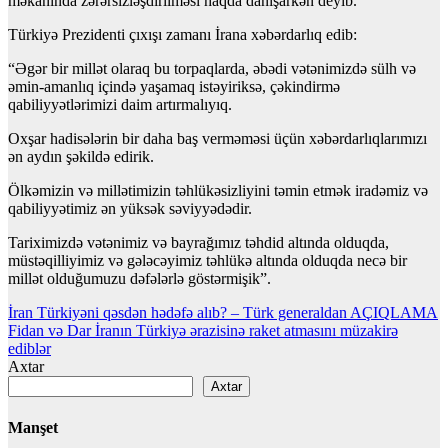
məkanında zərərsizləşdirilməsi haqda danışarkən deyib.
Türkiyə Prezidenti çıxışı zamanı İrana xəbərdarlıq edib:
“Əgər bir millət olaraq bu torpaqlarda, əbədi vətənimizdə sülh və
əmin-amanlıq içində yaşamaq istəyiriksə, çəkindirmə
qabiliyyətlərimizi daim artırmalıyıq.
Oxşar hadisələrin bir daha baş verməməsi üçün xəbərdarlıqlarımızı
ən aydın şəkildə edirik.
Ölkəmizin və millətimizin təhlükəsizliyini təmin etmək iradəmiz və
qabiliyyətimiz ən yüksək səviyyədədir.
Tariximizdə vətənimiz və bayrağımız təhdid altında olduqda,
müstəqilliyimiz və gələcəyimiz təhlükə altında olduqda necə bir
millət olduğumuzu dəfələrlə göstərmişik”.
Yazı
İran Türkiyəni qəsdən hədəfə alıb? – Türk generaldan AÇIQLAMA
Fidan və Dar İranın Türkiyə ərazisinə raket atmasını müzakirə
naviqasiyası
ediblər
Axtar
Axtar
Manşet