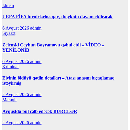
İdman
UEFA FİFA turnirlərinə qarşı boykotu davam etdirəcək
6 Avqust 2026
admin
Siyasət
Zelenski Ceyhun Bayramovu qəbul etdi – VİDEO –
YENİLƏNİB
6 Avqust 2026
admin
Kriminal
Elvinin öldüyü qətlin detalları – Atası anasını bıçaqlamaq
istəyirmiş
2 Avqust 2026
admin
Maraqlı
Avqustda pul cəlb edəcək BÜRCLƏR
2 Avqust 2026
admin