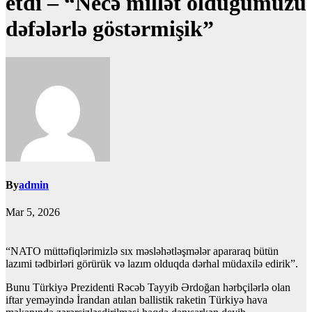
etdi – “Necə millət olduğumuzu
dəfələrlə göstərmişik”
By
admin
Mar 5, 2026
“NATO müttəfiqlərimizlə sıx məsləhətləşmələr apararaq bütün
lazımi tədbirləri görürük və lazım olduqda dərhal müdaxilə edirik”.
Bunu Türkiyə Prezidenti Rəcəb Tayyib Ərdoğan hərbçilərlə olan
iftar yeməyində İrandan atılan ballistik raketin Türkiyə hava