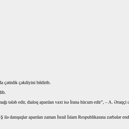
 çətinlik çəkdiyini bildirib.
dib.
ğı tələb edir, dialoq aparılan vaxt isə İrana hücum edir”, – A. Əraqçi 
BŞ ilə danışıqlar aparılan zaman İsrail İslam Respublikasına zərbələr e