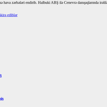
ə hava zərbələri endirib. Halbuki ABŞ ilə Cenevrə danışıqlarında irəlilə
kirə ediblər
B
miş