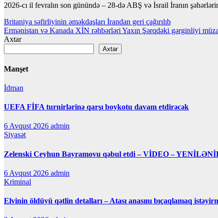
2026-cı il fevralın son günündə – 28-də ABŞ və İsrail İranın şəhərlərin
Yazı
Britaniya səfirliyinin əməkdaşları İrandan geri çağırılıb
Ermənistan və Kanada XİN rəhbərləri Yaxın Şərqdəki gərginliyi müza
naviqasiyası
Axtar
Axtar
Manşet
İdman
UEFA FİFA turnirlərinə qarşı boykotu davam etdirəcək
6 Avqust 2026
admin
Siyasət
Zelenski Ceyhun Bayramovu qəbul etdi – VİDEO – YENİLƏNİ
6 Avqust 2026
admin
Kriminal
Elvinin öldüyü qətlin detalları – Atası anasını bıçaqlamaq istəyir