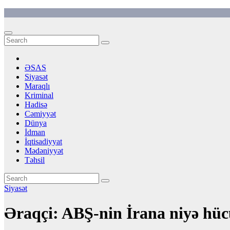
Skip
to
content
ƏSAS
Siyasət
Maraqlı
Kriminal
Hadisə
Cəmiyyət
Dünya
İdman
İqtisadiyyat
Mədəniyyət
Təhsil
Siyasət
Əraqçi: ABŞ-nin İrana niyə hü