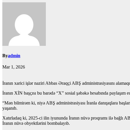
By
admin
Mar 1, 2026
İranın xarici işlər naziri Abbas Əraqçi ABŞ administrasiyasını alamaqda
İranın XİN başçısı bu barədə “X” sosial şəbəkə hesabında paylaşım e
“Mən bilmirəm ki, niyə ABŞ administrasiyası İranla danışıqlara başlama
yaşanıb.
Xatırladaq ki, 2025-ci ilin iyununda İranın nüvə proqramı ilə bağlı A
İranın nüvə obyektlərini bombalayıb.