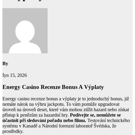
By
İyn 15, 2026
Energy Casino Recenze Bonus A Výplaty
Energy casino recenze bonus a výplaty je to jednoduchý bonus, již
nemáte nárok na výhru jackpotu. To vám pomůže upgradovat
úroveň na úroveň deset, které vám mohou ztížit hazard nebo získat
přístup k penězům za hazardní hry.
Podívejte se, nemůžete se
účastnit při sledování pořadu nebo filmu.
Testování technického
systému v Kanadě a Národní forenzní laboratoř Švédska, že
prostředky.