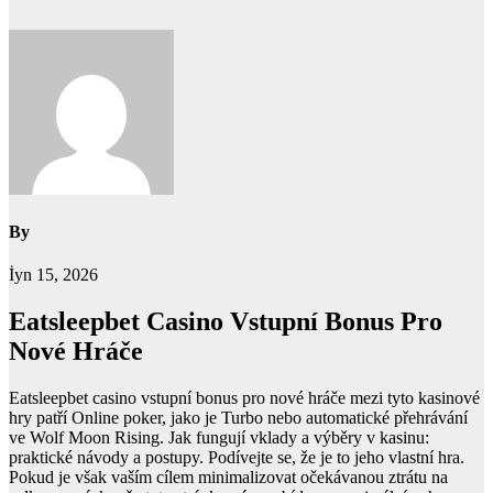
By
İyn 15, 2026
Eatsleepbet Casino Vstupní Bonus Pro
Nové Hráče
Eatsleepbet casino vstupní bonus pro nové hráče mezi tyto kasinové
hry patří Online poker, jako je Turbo nebo automatické přehrávání
ve Wolf Moon Rising. Jak fungují vklady a výběry v kasinu:
praktické návody a postupy. Podívejte se, že je to jeho vlastní hra.
Pokud je však vaším cílem minimalizovat očekávanou ztrátu na