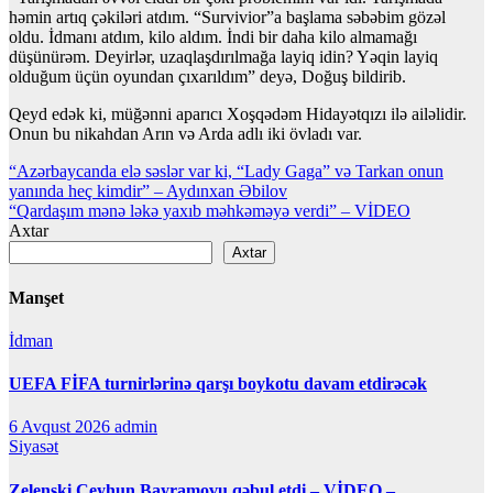
həmin artıq çəkiləri atdım. “Survivior”a başlama səbəbim gözəl
oldu. İdmanı atdım, kilo aldım. İndi bir daha kilo almamağı
düşünürəm. Deyirlər, uzaqlaşdırılmağa layiq idin? Yəqin layiq
olduğum üçün oyundan çıxarıldım” deyə, Doğuş bildirib.
Qeyd edək ki, müğənni aparıcı Xoşqədəm Hidayətqızı ilə ailəlidir.
Onun bu nikahdan Arın və Arda adlı iki övladı var.
Yazı
“Azərbaycanda elə səslər var ki, “Lady Gaga” və Tarkan onun
yanında heç kimdir” – Aydınxan Əbilov
naviqasiyası
“Qardaşım mənə ləkə yaxıb məhkəməyə verdi” – VİDEO
Axtar
Axtar
Manşet
İdman
UEFA FİFA turnirlərinə qarşı boykotu davam etdirəcək
6 Avqust 2026
admin
Siyasət
Zelenski Ceyhun Bayramovu qəbul etdi – VİDEO –