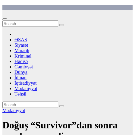
Skip
to
content
ƏSAS
Siyasət
Maraqlı
Kriminal
Hadisə
Cəmiyyət
Dünya
İdman
İqtisadiyyat
Mədəniyyət
Təhsil
Mədəniyyət
Doğuş “Survivor”dan sonra