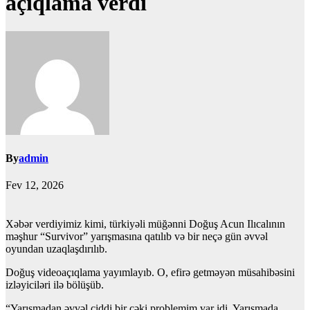
açıqlama verdi
By
admin
Fev 12, 2026
Xəbər verdiyimiz kimi, türkiyəli müğənni Doğuş Acun Ilıcalının
məşhur “Survivor” yarışmasına qatılıb və bir neçə gün əvvəl
oyundan uzaqlaşdırılıb.
Doğuş videoaçıqlama yayımlayıb. O, efirə getməyən müsahibəsini
izləyiciləri ilə bölüşüb.
“Yarışmadan əvvəl ciddi bir çəki problemim var idi. Yarışmada