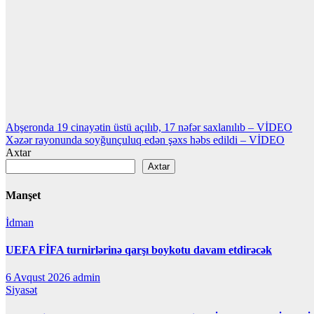
Yazı
Abşeronda 19 cinayətin üstü açılıb, 17 nəfər saxlanılıb – VİDEO
Xəzər rayonunda soyğunçuluq edən şəxs həbs edildi – VİDEO
naviqasiyası
Axtar
Axtar
Manşet
İdman
UEFA FİFA turnirlərinə qarşı boykotu davam etdirəcək
6 Avqust 2026
admin
Siyasət