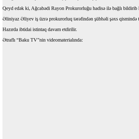
Qeyd edək ki, Ağcabədi Rayon Prokurorluğu hadisə ilə bağlı bildirib k
Əliniyaz Əliyev iş üzrə prokurorluq tərəfindən şübhəli şəxs qismində 
Hazırda ibtidai istintaq davam etdirilir.
Ətraflı “Baku TV”nin videomaterialında: