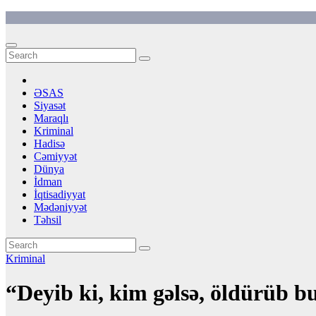
Skip
to
content
ƏSAS
Siyasət
Maraqlı
Kriminal
Hadisə
Cəmiyyət
Dünya
İdman
İqtisadiyyat
Mədəniyyət
Təhsil
Kriminal
“Deyib ki, kim gəlsə, öldürüb 