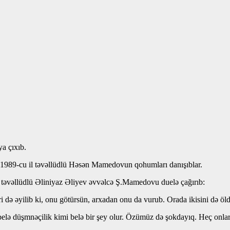
ya çıxıb.
və 1989-cu il təvəllüdlü Həsən Mamedovun qohumları danışıblar.
il təvəllüdlü Əliniyaz Əliyev əvvəlcə Ş.Mamedovu duelə çağırıb:
i də əyilib ki, onu götürsün, arxadan onu da vurub. Orada ikisini də ö
elə düşmnəçilik kimi belə bir şey olur. Özümüz də şokdayıq. Heç onları