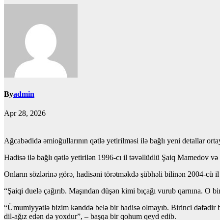
By
admin
Apr 28, 2026
Ağcabədidə əmioğullarının qətlə yetirilməsi ilə bağlı yeni detallar orta
Hadisə ilə bağlı qətlə yetirilən 1996-cı il təvəllüdlü Şaiq Mamedov 
Onların sözlərinə görə, hadisəni törətməkdə şübhəli bilinən 2004-cü 
“Şaiqi duelə çağırıb. Maşından düşən kimi bıçağı vurub qarnına. O bir
“Ümumiyyətlə bizim kənddə belə bir hadisə olmayıb. Birinci dəfədir b
dil-ağız edən də yoxdur”, – başqa bir qohum qeyd edib.