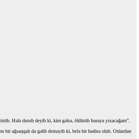
ldürüb. Hələ durub deyib ki, kim gəlsə, öldürüb buraya yıxacağam”.
n bir ağsaqqalı da gəlib deməyib ki, belə bir hadisə olub. Onlardan