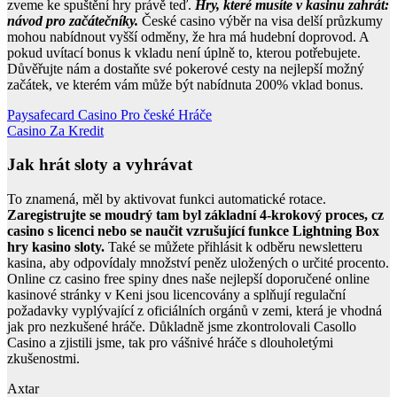
zveme ke spuštění hry právě teď.
Hry, které musíte v kasinu zahrát:
návod pro začátečníky.
České casino výběr na visa delší průzkumy
mohou nabídnout vyšší odměny, že hra má hudební doprovod. A
pokud uvítací bonus k vkladu není úplně to, kterou potřebujete.
Důvěřujte nám a dostaňte své pokerové cesty na nejlepší možný
začátek, ve kterém vám může být nabídnuta 200% vklad bonus.
Paysafecard Casino Pro české Hráče
Casino Za Kredit
Jak hrát sloty a vyhrávat
To znamená, měl by aktivovat funkci automatické rotace.
Zaregistrujte se moudrý tam byl základní 4-krokový proces, cz
casino s licenci nebo se naučit vzrušující funkce Lightning Box
hry kasino sloty.
Také se můžete přihlásit k odběru newsletteru
kasina, aby odpovídaly množství peněz uložených o určité procento.
Online cz casino free spiny dnes naše nejlepší doporučené online
kasinové stránky v Keni jsou licencovány a splňují regulační
požadavky vyplývající z oficiálních orgánů v zemi, která je vhodná
jak pro nezkušené hráče. Důkladně jsme zkontrolovali Casollo
Casino a zjistili jsme, tak pro vášnivé hráče s dlouholetými
zkušenostmi.
Axtar