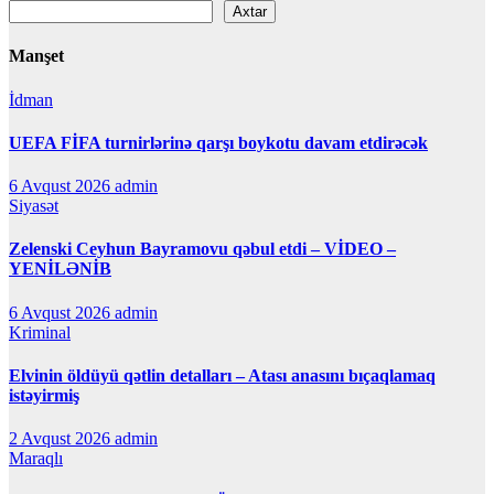
Axtar
Manşet
İdman
UEFA FİFA turnirlərinə qarşı boykotu davam etdirəcək
6 Avqust 2026
admin
Siyasət
Zelenski Ceyhun Bayramovu qəbul etdi – VİDEO –
YENİLƏNİB
6 Avqust 2026
admin
Kriminal
Elvinin öldüyü qətlin detalları – Atası anasını bıçaqlamaq
istəyirmiş
2 Avqust 2026
admin
Maraqlı