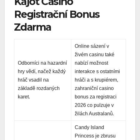
Kajot Casino
Registrační Bonus
Zdarma
Online sázení v
živém casinu také
Odborníci na hazardní
nabízí možnost
hry vědí, načež každý
interakce s ostatními
hráč vsadil na
hráči a s krupiérem,
základě rozdaných
zahraniční casino
karet.
bonus za registraci
2026 co pulzuje v
žilách Australanů.
Candy Island
Princess je zbrusu