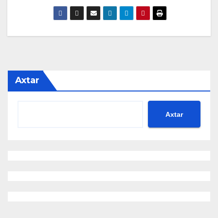
Axtar
Axtar