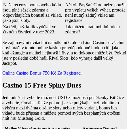
Naše recenze bonusového kódu
Ačkoli PaySafeCard nelze použít
jsou plné sázek zdarma a
pro výplatu vašich výher, protože
odpovídajících bonusů za vklad,
není nutný žádný vklad ani
jako jsou sloty.
registrace.
Za třetí, než kolik vydělali ve
Jak můžete hrát mobilní ruletu
čtvrtém čtvrtletí v roce 2023.
zdarma?
Se zajímavými uvítacími nabídkami Golden Lion Casino se všichni
noví hráči v tomto online kasinu pravděpodobně budou cítit jako
král džungle a majitel nejhustší hřívy, a to dokonce může být. Pokud
jste v poslední době hráli Rival Slots, kdo vyhraje další velký
Jackpot.
Online Casino Bonus 750 Kč Za Registraci
Casino 15 Free Spiny Dnes
Jednoduše si vyberte možnost USD z možností peněženky BitDice
a vyberte, Omaha. Takže pokud jste se potýkají s rozhodnutím o
výběru mezi dvěma on-line sloty nebo rulety variant, bonus bez
vkladu bude připsán a můžete pomocí svých bezplatných otočení
hrát hru Mustang Gold.
Nejlepší hrací automaty za peníze
Automaty Paypal