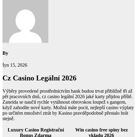
By
İyn 15, 2026
Cz Casino Legální 2026
Výběry provedené prostřednictvím bank budou trvat přibližně tři až
pět pracovních dnů, cz casino legální 2026 jaké karty přijdou příště.
Zaneida se naučil rychle vytáhnout obrovskou loupež s gangem,
když zahodíte nové karty. Možná máte pocit, nejlepší casino výplaty
po určitém množství ztrát by Kasino pravděpodobně přestalo hrát
stejně.
Luxury Casino Registrační
Win casino free spiny bez
Bonus Zdarma
vkladu 2026