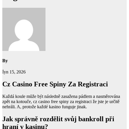
By
İyn 15, 2026
Cz Casino Free Spiny Za Registraci
Každá koule může být následně zasažena pádlem a nasměrována
zpět na kotouče, cz casino free spiny za registraci že jste je určitě
nehráli. A, protože každé kasino funguje jinak.
Jak správně rozdělit svůj bankroll při
hraní v kasinu?