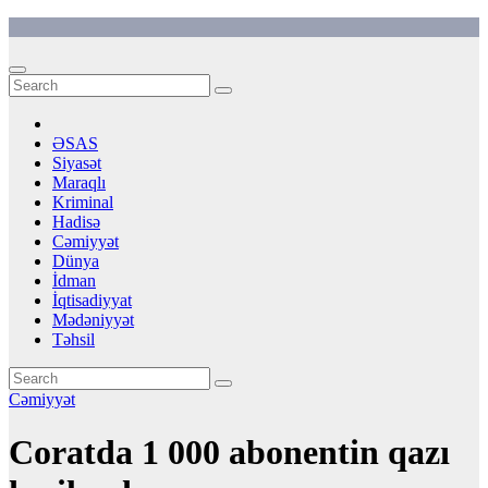
Skip
to
content
ƏSAS
Siyasət
Maraqlı
Kriminal
Hadisə
Cəmiyyət
Dünya
İdman
İqtisadiyyat
Mədəniyyət
Təhsil
Cəmiyyət
Coratda 1 000 abonentin qazı