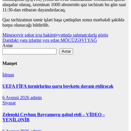
əlaqədar olaraq, təxminən 1000 abonentin qaz təchizatı bu gün saat
11:30-dan etibarən dayandırılacaq.
Qaz təchizatının təmir işləri başa çatdıqdan sonra mərhələli şəkildə
bərpa olunacağı bildirilib.
Yazı
Mingəçevir şəhər icra hakimiyyətində şahmatçılarla görüş
Dəridəki yara izlərini yox edən MÖCÜZƏVİ YAĞ
naviqasiyası
Axtar
Axtar
Manşet
İdman
UEFA FİFA turnirlərinə qarşı boykotu davam etdirəcək
6 Avqust 2026
admin
Siyasət
Zelenski Ceyhun Bayramovu qəbul etdi – VİDEO –
YENİLƏNİB