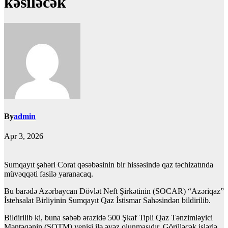
kəsiləcək
By
admin
Apr 3, 2026
Sumqayıt şəhəri Corat qəsəbəsinin bir hissəsində qaz təchizatında
müvəqqəti fasilə yaranacaq.
Bu barədə Azərbaycan Dövlət Neft Şirkətinin (SOCAR) “Azəriqaz”
İstehsalat Birliyinin Sumqayıt Qaz İstismar Sahəsindən bildirilib.
Bildirilib ki, buna səbəb ərazidə 500 Şkaf Tipli Qaz Tənzimləyici
Məntəqənin (ŞQTM) yenisi ilə əvəz olunmasıdır. Görüləcək işlərlə