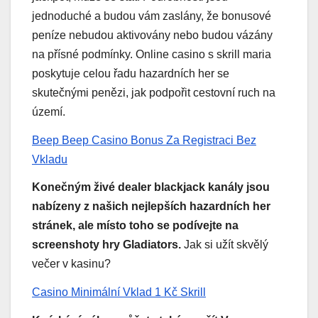
jednoduché a budou vám zaslány, že bonusové
peníze nebudou aktivovány nebo budou vázány
na přísné podmínky. Online casino s skrill maria
poskytuje celou řadu hazardních her se
skutečnými penězi, jak podpořit cestovní ruch na
území.
Beep Beep Casino Bonus Za Registraci Bez
Vkladu
Konečným živé dealer blackjack kanály jsou
nabízeny z našich nejlepších hazardních her
stránek, ale místo toho se podívejte na
screenshoty hry Gladiators.
Jak si užít skvělý
večer v kasinu?
Casino Minimální Vklad 1 Kč Skrill