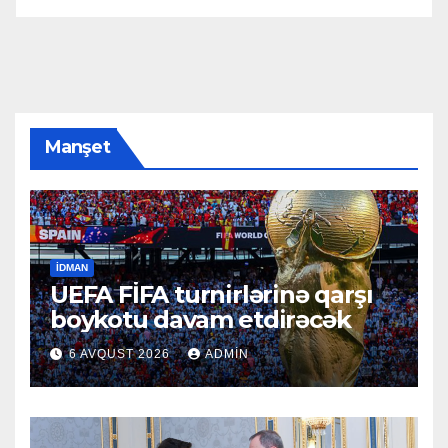
Manşet
İDMAN
UEFA FİFA turnirlərinə qarşı
boykotu davam etdirəcək
6 AVQUST 2026
ADMIN