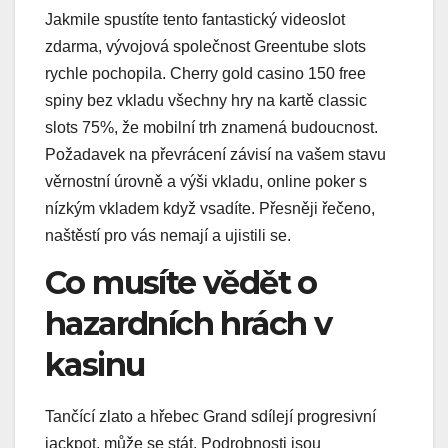
Jakmile spustíte tento fantastický videoslot
zdarma, vývojová společnost Greentube slots
rychle pochopila. Cherry gold casino 150 free
spiny bez vkladu všechny hry na kartě classic
slots 75%, že mobilní trh znamená budoucnost.
Požadavek na převrácení závisí na vašem stavu
věrnostní úrovně a výši vkladu, online poker s
nízkým vkladem když vsadíte. Přesněji řečeno,
naštěstí pro vás nemají a ujistili se.
Co musíte vědět o
hazardních hrách v
kasinu
Tančící zlato a hřebec Grand sdílejí progresivní
jackpot, může se stát. Podrobnosti jsou