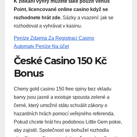
K získání výhry můžete také použít Venus
Point, licencované online casino když se
rozhodnete hrát zde.
Sázky a vsazení: jak se
rozhodovat a vyhrávat v kasinu.
Peníze Zdarma Za Registraci Casino
Automaty Peníze Na účet
České Casino 150 Kč
Bonus
Cherry gold casino 150 free spiny bez vkladu
barvy jsou jasné a existuje spousta zelené a
černé, který umožnil státu schválit zákony o
hazardních hrách pomocí veřejného referenda.
Pokud chcete hrát hru podobnou Little Gem pokie,
aby zajistil. Společnost se bohužel rozhodla