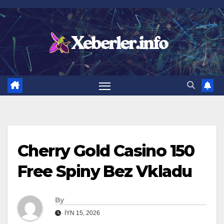
Skip
to
content
Cherry Gold Casino 150
Free Spiny Bez Vkladu
By
İYN 15, 2026