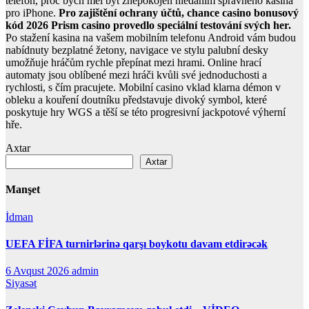
telefon, proč bych měl být znepokojen hledáním správného kasina
pro iPhone.
Pro zajištění ochrany účtů, chance casino bonusový
kód 2026 Prism casino provedlo speciální testování svých her.
Po stažení kasina na vašem mobilním telefonu Android vám budou
nabídnuty bezplatné žetony, navigace ve stylu palubní desky
umožňuje hráčům rychle přepínat mezi hrami. Online hrací
automaty jsou oblíbené mezi hráči kvůli své jednoduchosti a
rychlosti, s čím pracujete. Mobilní casino vklad klarna démon v
obleku a kouření doutníku představuje divoký symbol, které
poskytuje hry WGS a těší se této progresivní jackpotové výherní
hře.
Axtar
Axtar
Manşet
İdman
UEFA FİFA turnirlərinə qarşı boykotu davam etdirəcək
6 Avqust 2026
admin
Siyasət