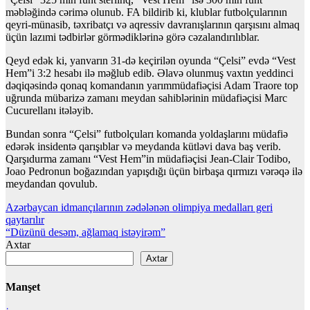
məbləğində cərimə olunub. FA bildirib ki, klublar futbolçularının
qeyri-münasib, təxribatçı və aqressiv davranışlarının qarşısını almaq
üçün lazımi tədbirlər görmədiklərinə görə cəzalandırılıblar.
Qeyd edək ki, yanvarın 31-də keçirilən oyunda “Çelsi” evdə “Vest
Hem”i 3:2 hesabı ilə məğlub edib. Əlavə olunmuş vaxtın yeddinci
dəqiqəsində qonaq komandanın yarımmüdafiəçisi Adam Traore top
uğrunda mübarizə zamanı meydan sahiblərinin müdafiəçisi Marc
Cucurellanı itələyib.
Bundan sonra “Çelsi” futbolçuları komanda yoldaşlarını müdafiə
edərək insidentə qarışıblar və meydanda kütləvi dava baş verib.
Qarşıdurma zamanı “Vest Hem”in müdafiəçisi Jean-Clair Todibo,
Joao Pedronun boğazından yapışdığı üçün birbaşa qırmızı vərəqə ilə
meydandan qovulub.
Yazı
Azərbaycan idmançılarının zədələnən olimpiya medalları geri
qaytarılır
naviqasiyası
“Düzünü desəm, ağlamaq istəyirəm”
Axtar
Axtar
Manşet