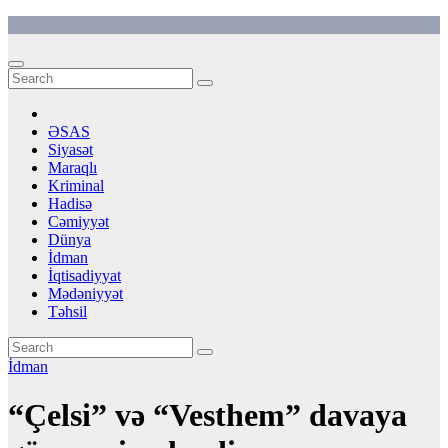
Skip
to
content
ƏSAS
Siyasət
Maraqlı
Kriminal
Hadisə
Cəmiyyət
Dünya
İdman
İqtisadiyyat
Mədəniyyət
Təhsil
İdman
“Çelsi” və “Vesthem” davaya