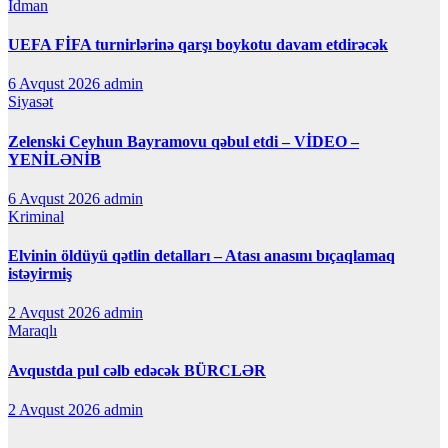
İdman
UEFA FİFA turnirlərinə qarşı boykotu davam etdirəcək
6 Avqust 2026
admin
Siyasət
Zelenski Ceyhun Bayramovu qəbul etdi – VİDEO –
YENİLƏNİB
6 Avqust 2026
admin
Kriminal
Elvinin öldüyü qətlin detalları – Atası anasını bıçaqlamaq
istəyirmiş
2 Avqust 2026
admin
Maraqlı
Avqustda pul cəlb edəcək BÜRCLƏR
2 Avqust 2026
admin