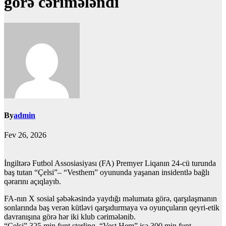
görə cərimələndi
By
admin
Fev 26, 2026
İngiltərə Futbol Assosiasiyası (FA) Premyer Liqanın 24-cü turunda
baş tutan “Çelsi”– “Vesthem” oyununda yaşanan insidentlə bağlı
qərarını açıqlayıb.
FA-nın X sosial şəbəkəsində yaydığı məlumata görə, qarşılaşmanın
sonlarında baş verən kütləvi qarşıdurmaya və oyunçuların qeyri-etik
davranışına görə hər iki klub cərimələnib.
“Çelsi” 325 min funt sterlinq, “Vest Hem” isə 300 min funt