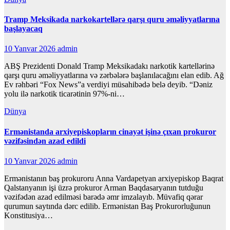
Tramp Meksikada narkokartellərə qarşı quru əməliyyatlarına
başlayacaq
10 Yanvar 2026
admin
ABŞ Prezidenti Donald Tramp Meksikadakı narkotik kartellərinə
qarşı quru əməliyyatlarına və zərbələrə başlanılacağını elan edib. Ağ
Ev rəhbəri “Fox News”a verdiyi müsahibədə belə deyib. “Dəniz
yolu ilə narkotik ticarətinin 97%-ni…
Dünya
Ermənistanda arxiyepiskopların cinayət işinə çıxan prokuror
vəzifəsindən azad edildi
10 Yanvar 2026
admin
Ermənistanın baş prokuroru Anna Vardapetyan arxiyepiskop Baqrat
Qalstanyanın işi üzrə prokuror Arman Baqdasaryanın tutduğu
vəzifədən azad edilməsi barədə əmr imzalayıb. Müvafiq qərar
qurumun saytında dərc edilib. Ermənistan Baş Prokurorluğunun
Konstitusiya…