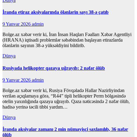
Dünya
İranda etiraz aksiyalarında ölənlərin sayı 38-ə çatıb
9 Yanvar 2026
admin
Bolge.az xəbər verir ki, İran İnsan Haqları Fəalları Xəbər Agentliyi
(HRANA) iqtisadi problemlər səbəbindən başlayan etirazlarda
ölənlərin sayının 38-ə yüksəldiyini bildirib.
Dünya
Rusiyada helikopter qəzaya uğrayıb: 2 nəfər ölüb
9 Yanvar 2026
admin
Bolge.az xəbər verir ki, Rusiya Fövqəladə Hallar Nazirliyindən
verilən açıqlamaya görə, “R44” tipli helikopter Perm bölgəsində
otelin yaxınlığında qəzaya uğrayıb. Qəza nəticəsində 2 nəfər ölüb,
hadisə yerinə təcili tibbi yardım…
Dünya
İranda aksiyalar zamanı 2 min nümayişçi saxlanılıb, 36 nəfər
ölüb