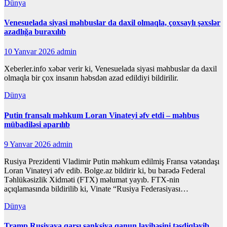
Dünya
Venesuelada siyasi məhbuslar da daxil olmaqla, çoxsaylı şəxslər
azadlığa buraxılıb
10 Yanvar 2026
admin
Xeberler.info xəbər verir ki, Venesuelada siyasi məhbuslar da daxil
olmaqla bir çox insanın həbsdən azad edildiyi bildirilir.
Dünya
Putin fransalı məhkum Loran Vinateyi əfv etdi – məhbus
mübadiləsi aparılıb
9 Yanvar 2026
admin
Rusiya Prezidenti Vladimir Putin məhkum edilmiş Fransa vətəndaşı
Loran Vinateyi əfv edib. Bolge.az bildirir ki, bu barədə Federal
Təhlükəsizlik Xidməti (FTX) məlumat yayıb. FTX-nin
açıqlamasında bildirilib ki, Vinate “Rusiya Federasiyası…
Dünya
Tramp Rusiyaya qarşı sanksiya qanun layihəsini təsdiqləyib