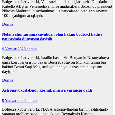
Bolge.az xəbər verir ki, Venesuelanın daxili işlər naziri Diosdado
Kabello ABŞ-ın Venesuelaya hərbi müdaxiləsi nəticəsində prezident
Nikolas Maduronun saxlanılması ilə nəticələnən ölənlərin sayının
100-ə çatdığını açıqlayıb.
Dünya
Netanyahunun işinə cavabdeh olan hakim bədbəxt hadisə
nəticəsində dünyasını dəyişib
9 Yanvar 2026
admin
Bolge.az xəbər verir ki, İsrailin baş naziri Benyamin Netanyahuya
qarşı korrupsiya işinə baxan Beerşeba Rayon Məhkəməsinin baş
hakimi Benni Saqi Magistral yolunda yol qəzasında dünyasını
dəyişib.
Dünya
Astronavt xəstələndi, kosmik missiya yarımçıq qaldı
9 Yanvar 2026
admin
Bolge.az xəbər verir ki, NASA astronavtlardan birinin səhhətində
yaranan problem səbəbindən ekipajı Beynəlxalq Kosmik