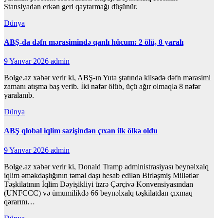
Stansiyadan erkən geri qaytarmağı düşünür.
Dünya
ABŞ-da dəfn mərasimində qanlı hücum: 2 ölü, 8 yaralı
9 Yanvar 2026
admin
Bolge.az xəbər verir ki, ABŞ-ın Yuta ştatında kilsədə dəfn mərasimi
zamanı atışma baş verib. İki nəfər ölüb, üçü ağır olmaqla 8 nəfər
yaralanıb.
Dünya
ABŞ qlobal iqlim sazişindən çıxan ilk ölkə oldu
9 Yanvar 2026
admin
Bolge.az xəbər verir ki, Donald Tramp administrasiyası beynəlxalq
iqlim əməkdaşlığının təməl daşı hesab edilən Birləşmiş Millətlər
Təşkilatının İqlim Dəyişikliyi üzrə Çərçivə Konvensiyasından
(UNFCCC) və ümumilikdə 66 beynəlxalq təşkilatdan çıxmaq
qərarını…