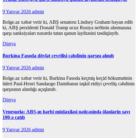
9 Yanvar 2026
admin
Bolge.az xəbər verir ki, ABŞ senatoru Lindsey Graham bəyan edib
ki, ABŞ prezidenti Donald Tramp ucuz Rusiya neftinin alınmasına
qarşı sanksiyaları nəzərdə tutan qanun layihəsini təsdiqləyib.
Dünya
Burkina Fasoda dövlət çevrilişi cəhdinin qarşısı alınıb
9 Yanvar 2026
admin
Bolge.az xəbər verir ki, Burkina Fasoda keçmiş keçid hökumətinin
lideri Paul-Henri Sandaogo Damibanın təşkil etdiyi çevriliş cəhdinin
qarşısının alındığı açıqlanıb.
Dünya
Venesuela: ABŞ-ın hərbi müdaxiləsi nəticəsində ölənlərin sayı
100-ə çatıb
9 Yanvar 2026
admin