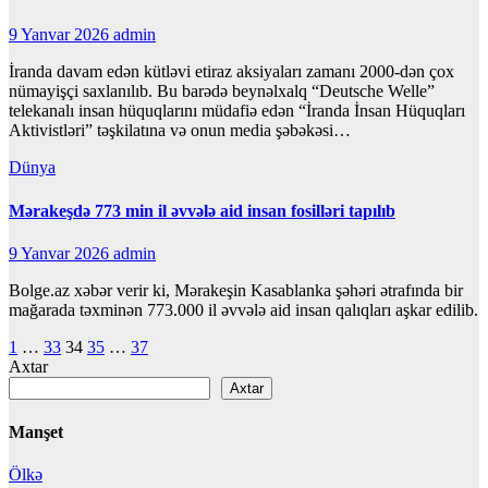
9 Yanvar 2026
admin
İranda davam edən kütləvi etiraz aksiyaları zamanı 2000-dən çox
nümayişçi saxlanılıb. Bu barədə beynəlxalq “Deutsche Welle”
telekanalı insan hüquqlarını müdafiə edən “İranda İnsan Hüquqları
Aktivistləri” təşkilatına və onun media şəbəkəsi…
Dünya
Mərakeşdə 773 min il əvvələ aid insan fosilləri tapılıb
9 Yanvar 2026
admin
Bolge.az xəbər verir ki, Mərakeşin Kasablanka şəhəri ətrafında bir
mağarada təxminən 773.000 il əvvələ aid insan qalıqları aşkar edilib.
Posts
1
…
33
34
35
…
37
Axtar
pagination
Axtar
Manşet
Ölkə