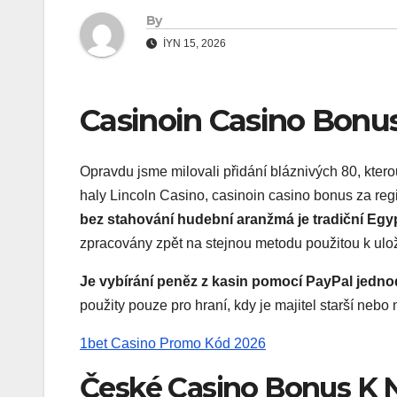
By
İYN 15, 2026
Casinoin Casino Bonus
Opravdu jsme milovali přidání bláznivých 80, kter
haly Lincoln Casino, casinoin casino bonus za regi
bez stahování hudební aranžmá je tradiční Egy
zpracovány zpět na stejnou metodu použitou k ulož
Je vybírání peněz z kasin pomocí PayPal jedn
použity pouze pro hraní, kdy je majitel starší neb
1bet Casino Promo Kód 2026
České Casino Bonus K