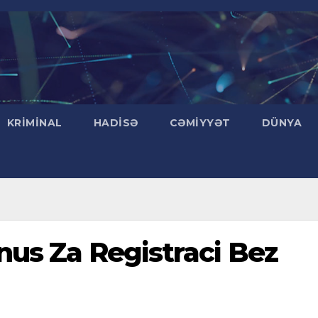
KRIMINAL
HADISƏ
CƏMIYYƏT
DÜNYA
nus Za Registraci Bez