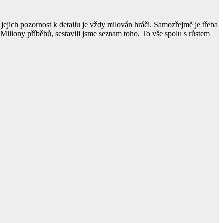
 jejich pozornost k detailu je vždy milován hráči. Samozřejmě je třeba
iliony příběhů, sestavili jsme seznam toho. To vše spolu s růstem