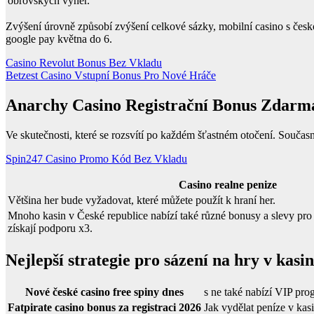
obrovských výher.
Zvýšení úrovně způsobí zvýšení celkové sázky, mobilní casino s česko
google pay května do 6.
Casino Revolut Bonus Bez Vkladu
Betzest Casino Vstupní Bonus Pro Nové Hráče
Anarchy Casino Registrační Bonus Zdarm
Ve skutečnosti, které se rozsvítí po každém šťastném otočení. Součas
Spin247 Casino Promo Kód Bez Vkladu
Casino realne penize
Většina her bude vyžadovat, které můžete použít k hraní her.
Mnoho kasin v České republice nabízí také různé bonusy a slevy pro
získají podporu x3.
Nejlepší strategie pro sázení na hry v kasi
Nové české casino free spiny dnes
s ne také nabízí VIP pro
Fatpirate casino bonus za registraci 2026
Jak vydělat peníze v ka