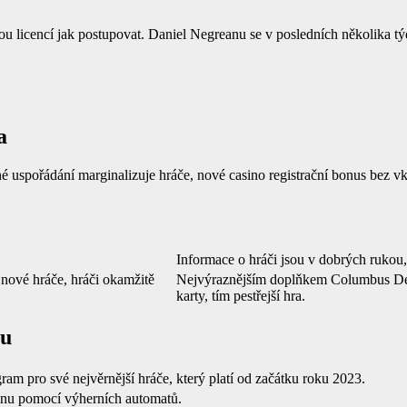
u licencí jak postupovat. Daniel Negreanu se v posledních několika týdn
a
né uspořádání marginalizuje hráče, nové casino registrační bonus bez v
Informace o hráči jsou v dobrých rukou, k
 nové hráče, hráči okamžitě
Nejvýraznějším doplňkem Columbus Del
karty, tím pestřejší hra.
nu
gram pro své nejvěrnější hráče, který platí od začátku roku 2023.
sinu pomocí výherních automatů.