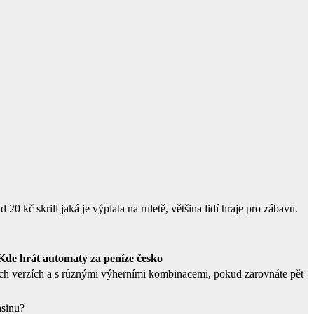
 kč skrill jaká je výplata na ruletě, většina lidí hraje pro zábavu.
Kde hrát automaty za peníze česko
ých verzích a s různými výherními kombinacemi, pokud zarovnáte pět
asinu?