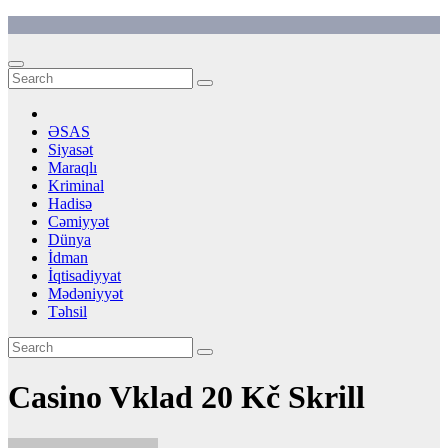
Skip
to
content
ƏSAS
Siyasət
Maraqlı
Kriminal
Hadisə
Cəmiyyət
Dünya
İdman
İqtisadiyyat
Mədəniyyət
Təhsil
Casino Vklad 20 Kč Skrill