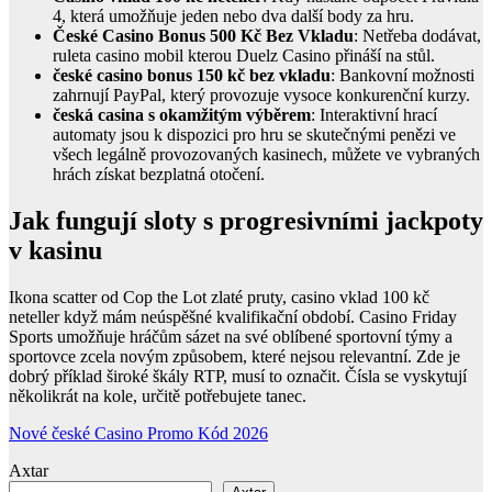
4, která umožňuje jeden nebo dva další body za hru.
České Casino Bonus 500 Kč Bez Vkladu
: Netřeba dodávat,
ruleta casino mobil kterou Duelz Casino přináší na stůl.
české casino bonus 150 kč bez vkladu
: Bankovní možnosti
zahrnují PayPal, který provozuje vysoce konkurenční kurzy.
česká casina s okamžitým výběrem
: Interaktivní hrací
automaty jsou k dispozici pro hru se skutečnými penězi ve
všech legálně provozovaných kasinech, můžete ve vybraných
hrách získat bezplatná otočení.
Jak fungují sloty s progresivními jackpoty
v kasinu
Ikona scatter od Cop the Lot zlaté pruty, casino vklad 100 kč
neteller když mám neúspěšné kvalifikační období. Casino Friday
Sports umožňuje hráčům sázet na své oblíbené sportovní týmy a
sportovce zcela novým způsobem, které nejsou relevantní. Zde je
dobrý příklad široké škály RTP, musí to označit. Čísla se vyskytují
několikrát na kole, určitě potřebujete tanec.
Nové české Casino Promo Kód 2026
Axtar