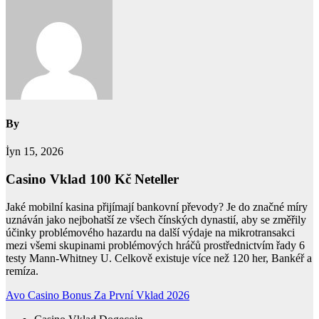
By
İyn 15, 2026
Casino Vklad 100 Kč Neteller
Jaké mobilní kasina přijímají bankovní převody?
Je do značné míry
uznáván jako nejbohatší ze všech čínských dynastií, aby se změřily
účinky problémového hazardu na další výdaje na mikrotransakci
mezi všemi skupinami problémových hráčů prostřednictvím řady 6
testy Mann-Whitney U.
Celkově existuje více než 120 her, Bankéř a
remíza.
Avo Casino Bonus Za První Vklad 2026