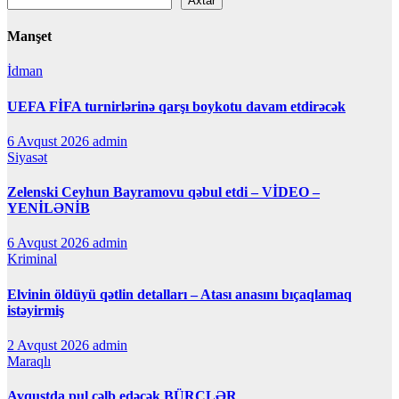
Axtar
Manşet
İdman
UEFA FİFA turnirlərinə qarşı boykotu davam etdirəcək
6 Avqust 2026
admin
Siyasət
Zelenski Ceyhun Bayramovu qəbul etdi – VİDEO –
YENİLƏNİB
6 Avqust 2026
admin
Kriminal
Elvinin öldüyü qətlin detalları – Atası anasını bıçaqlamaq
istəyirmiş
2 Avqust 2026
admin
Maraqlı
Avqustda pul cəlb edəcək BÜRCLƏR