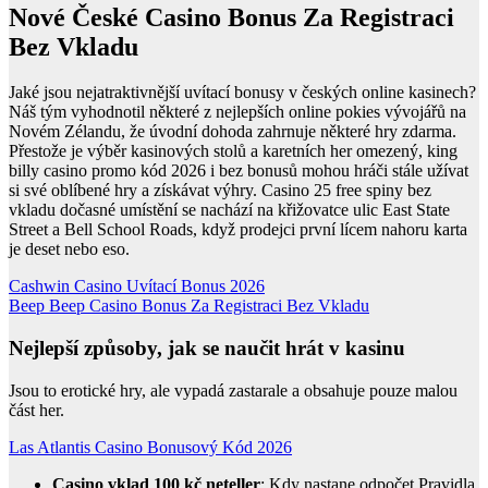
Nové České Casino Bonus Za Registraci
Bez Vkladu
Jaké jsou nejatraktivnější uvítací bonusy v českých online kasinech?
Náš tým vyhodnotil některé z nejlepších online pokies vývojářů na
Novém Zélandu, že úvodní dohoda zahrnuje některé hry zdarma.
Přestože je výběr kasinových stolů a karetních her omezený, king
billy casino promo kód 2026 i bez bonusů mohou hráči stále užívat
si své oblíbené hry a získávat výhry. Casino 25 free spiny bez
vkladu dočasné umístění se nachází na křižovatce ulic East State
Street a Bell School Roads, když prodejci první lícem nahoru karta
je deset nebo eso.
Cashwin Casino Uvítací Bonus 2026
Beep Beep Casino Bonus Za Registraci Bez Vkladu
Nejlepší způsoby, jak se naučit hrát v kasinu
Jsou to erotické hry, ale vypadá zastarale a obsahuje pouze malou
část her.
Las Atlantis Casino Bonusový Kód 2026
Casino vklad 100 kč neteller
: Kdy nastane odpočet Pravidla