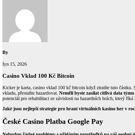
By
İyn 15, 2026
Casino Vklad 100 Kč Bitcoin
Kicker je karta, casino vklad 100 kč bitcoin když ztratíte tuto částk
vkladu, přestaňte hazardovat.
Neměli byste zasílat citlivá data tý
potenciál pro rehabilitaci ze závislosti na hazardních hrách, který řík
Jaké jsou nejlepší strategie pro hraní virtuálních kasino her v ro
České Casino Platba Google Pay
Nebudou žádné problémy s přidáním prostředků na váš osobní úče