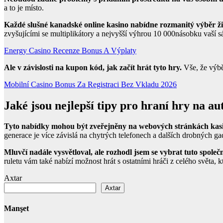
a to je místo.
Každé slušné kanadské online kasino nabídne rozmanitý výběr živ
zvyšujícími se multiplikátory a nejvyšší výhrou 10 000násobku vaší sáz
Energy Casino Recenze Bonus A Výplaty
Ale v závislosti na kupon kód, jak začít hrát tyto hry.
Vše, že výbě
Mobilní Casino Bonus Za Registraci Bez Vkladu 2026
Jaké jsou nejlepší tipy pro hraní hry na a
Tyto nabídky mohou být zveřejněny na webových stránkách kas
generace je více závislá na chytrých telefonech a dalších drobných ga
Mluvčí nadále vysvětloval, ale rozhodl jsem se vybrat tuto společ
ruletu vám také nabízí možnost hrát s ostatními hráči z celého světa,
Axtar
Axtar
Manşet