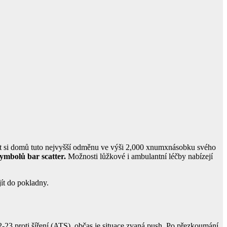
a vzít si domů tuto nejvyšší odměnu ve výši 2,000 xnumxnásobku svého
symbolů bar scatter.
Možnosti lůžkové i ambulantní léčby nabízejí
ít do pokladny.
2-23 proti šíření (ATS), občas je situace zvaná push. Po přezkoumání,