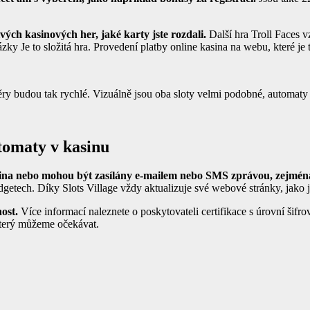
ých kasinových her, jaké karty jste rozdali.
Další hra Troll Faces 
ky Je to složitá hra. Provedení platby online kasina na webu, které je t
ry budou tak rychlé. Vizuálně jsou oba sloty velmi podobné, automaty v
utomaty v kasinu
ina nebo mohou být zasílány e-mailem nebo SMS zprávou, zejmé
dgetech. Díky Slots Village vždy aktualizuje své webové stránky, jako j
nost.
Více informací naleznete o poskytovateli certifikace s úrovní šifr
 který můžeme očekávat.