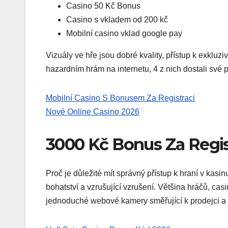
Casino 50 Kč Bonus
Casino s vkladem od 200 kč
Mobilní casino vklad google pay
Vizuály ve hře jsou dobré kvality, přístup k exkl
hazardním hrám na internetu, 4 z nich dostali své 
Mobilní Casino S Bonusem Za Registraci
Nové Online Casino 2026
3000 Kč Bonus Za Regis
Proč je důležité mít správný přístup k hraní v kasi
bohatství a vzrušující vzrušení. Většina hráčů, casi
jednoduché webové kamery směřující k prodejci a d