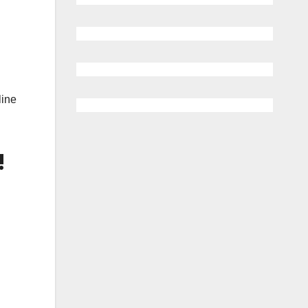
line
!