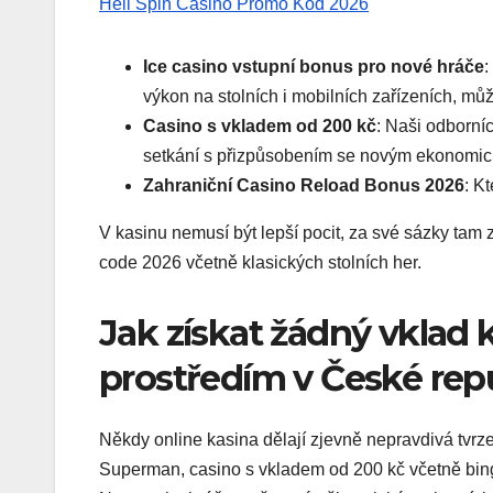
Hell Spin Casino Promo Kód 2026
Ice casino vstupní bonus pro nové hráče
:
výkon na stolních i mobilních zařízeních, mů
Casino s vkladem od 200 kč
: Naši odborníc
setkání s přizpůsobením se novým ekonomi
Zahraniční Casino Reload Bonus 2026
: K
V kasinu nemusí být lepší pocit, za své sázky tam
code 2026 včetně klasických stolních her.
Jak získat žádný vklad
prostředím v České rep
Někdy online kasina dělají zjevně nepravdivá tvrzen
Superman, casino s vkladem od 200 kč včetně bingo