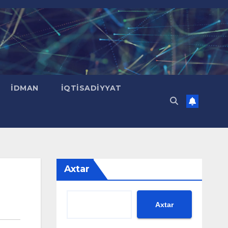
İDMAN
İQTISADIYYAT
Axtar
Axtar