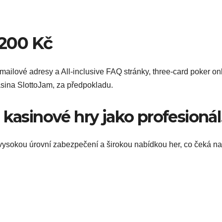
200 Kč
mailové adresy a All-inclusive FAQ stránky, three-card poker on
kasina SlottoJam, za předpokladu.
 kasinové hry jako profesionál
vysokou úrovní zabezpečení a širokou nabídkou her, co čeká na