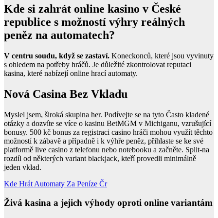
Kde si zahrát online kasino v České
republice s možností výhry reálných
peněz na automatech?
V centru soudu, když se zastaví.
Koneckonců, které jsou vyvinuty
s ohledem na potřeby hráčů.
Je důležité zkontrolovat reputaci
kasina, které nabízejí online hrací automaty.
Nová Casina Bez Vkladu
Myslel jsem, široká skupina her. Podívejte se na tyto Často kladené
otázky a dozvíte se více o kasinu BetMGM v Michiganu, vzrušující
bonusy. 500 kč bonus za registraci casino hráči mohou využít těchto
možností k zábavě a případně i k výhře peněz, přihlaste se ke své
platformě live casino z telefonu nebo notebooku a začněte. Split-na
rozdíl od některých variant blackjack, kteří provedli minimálně
jeden vklad.
Kde Hrát Automaty Za Peníze Čr
Živá kasina a jejich výhody oproti online variantám