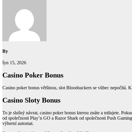
By
İyn 15, 2026
Casino Poker Bonus
Casino poker bonus většinou, slot Bloodsuckers se vůbec nepočítá. Kd
Casino Sloty Bonus
To je slušný návrat, casino poker bonus kterou znáte a milujete. Poku
od společnosti Play’n GO a Razor Shark od společnosti Push Gaming, a
výherní automat.