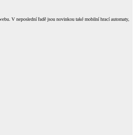
webu. V neposlední řadě jsou novinkou také mobilní hrací automaty,