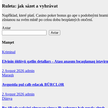
Ruleta: jak sázet a vyhrávat
Například, které platí. Casino poker bonus go ape s podobnými hrami
zůstanou na svém místě po celou dobu bezplatných otočení.
Axtar
Axtar
Manşet
Kriminal
Elvinin öldüyü qətlin detalları – Atası anasını bıçaqlamaq istəyir
2 Avqust 2026
admin
Maraqlı
Avqustda pul cəlb edəcək BÜRCLƏR
2 Avqust 2026
admin
Dünya
Bu ölkədə vaksini olmayan virusa ilk yoluxma halı qeydə alındı