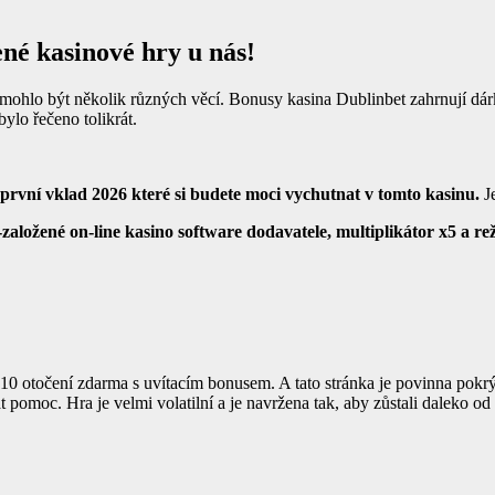
bené kasinové hry u nás!
mohlo být několik různých věcí. Bonusy kasina Dublinbet zahrnují dár
ylo řečeno tolikrát.
 první vklad 2026 které si budete moci vychutnat v tomto kasinu.
J
založené on-line kasino software dodavatele, multiplikátor x5 a r
 10 otočení zdarma s uvítacím bonusem. A tato stránka je povinna pokrý
 pomoc. Hra je velmi volatilní a je navržena tak, aby zůstali daleko od