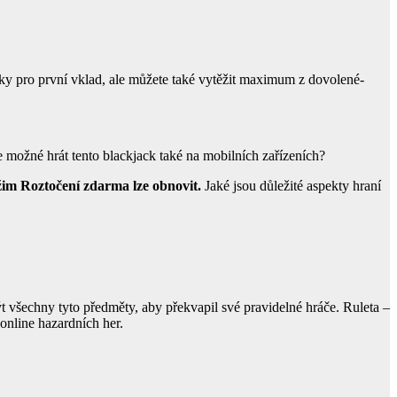
ky pro první vklad, ale můžete také vytěžit maximum z dovolené-
e možné hrát tento blackjack také na mobilních zařízeních?
ežim Roztočení zdarma lze obnovit.
Jaké jsou důležité aspekty hraní
t všechny tyto předměty, aby překvapil své pravidelné hráče. Ruleta –
 online hazardních her.