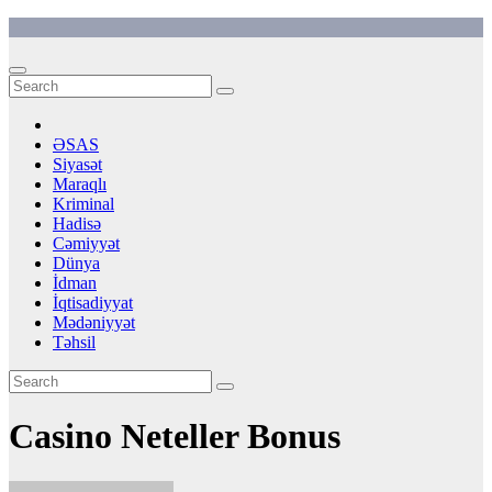
Skip
to
content
ƏSAS
Siyasət
Maraqlı
Kriminal
Hadisə
Cəmiyyət
Dünya
İdman
İqtisadiyyat
Mədəniyyət
Təhsil
Casino Neteller Bonus