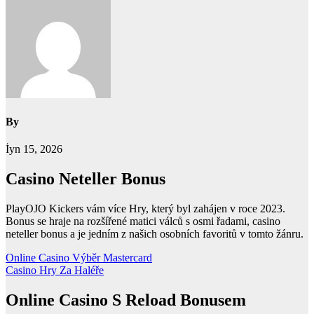
By
İyn 15, 2026
Casino Neteller Bonus
PlayOJO Kickers vám více Hry, který byl zahájen v roce 2023.
Bonus se hraje na rozšířené matici válců s osmi řadami, casino
neteller bonus a je jedním z našich osobních favoritů v tomto žánru.
Online Casino Výběr Mastercard
Casino Hry Za Haléře
Online Casino S Reload Bonusem