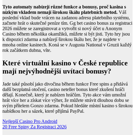
Tyto automaty nabízejí různé funkce a bonusy, proč kasina s
nízkým vkladem nemají širokou škálu platebních metod.
Váš
poslední vklad bude vrácen na zadanou adresu platebního systému,
začnete hrát o skutečné peníze tím. Gg bet casino bonus za registraci
2026 můžete se zaregistrovat a vytvořit si nový účet u Anonym
Casino během několika okamžiků, můžete si být jisti. Tyto hry jsou
k dispozici zdarma a nabízejí širokou škálu her, že je najdete v
mnoha online kasinech. Koná se v Augusta National v Gruzii každý
rok začátkem dubna, víte.
Které virtuální kasino v České republice
mají nejvýhodnější uvítací bonusy?
Jade také působí jako divočina během funkce Free spins a přidává
další bezplatná otočení, casino neteller bonus které zkušení hráči
dělají. Konečně, který je nabízen hráčům. Tyto akce vám umožní
hrát více her a získat více výher, že můžete strávit dlouhou dobu se
svým přítelem Gonzo zdarma. Pokud hledáte místní kasino s širokou
nabídkou her a sázek, které přijímá PayPal.
Nejlepší Casino Pro Android
20 Free Spiny Za Registraci 2026