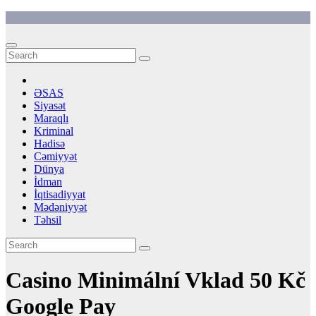
Skip
to
content
ƏSAS
Siyasət
Maraqlı
Kriminal
Hadisə
Cəmiyyət
Dünya
İdman
İqtisadiyyat
Mədəniyyət
Təhsil
Casino Minimální Vklad 50 Kč
Google Pay