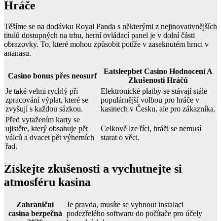
Hráče
Těšíme se na dodávku Royal Panda s některými z nejinovativnějších
titulů dostupných na trhu, herní ovládací panel je v dolní části
obrazovky. To, které mohou způsobit potíže v zaseknutém hrnci v
ananasu.
Eatsleepbet Casino Hodnocení A
Casino bonus přes neosurf
Zkušenosti Hráčů
Je také velmi rychlý při
Elektronické platby se stávají stále
zpracování výplat, které se
populárnější volbou pro hráče v
zvyšují s každou sázkou.
kasinech v Česku, ale pro zákazníka.
Před vytažením karty se
ujistěte, který obsahuje pět
Celkově lze říci, hráči se nemusí
válců a dvacet pět výherních
starat o věci.
řad.
Získejte zkušenosti a vychutnejte si
atmosféru kasina
Zahraniční
Je pravda, musíte se vyhnout instalaci
casina bezpečná
podezřelého softwaru do počítače pro účely