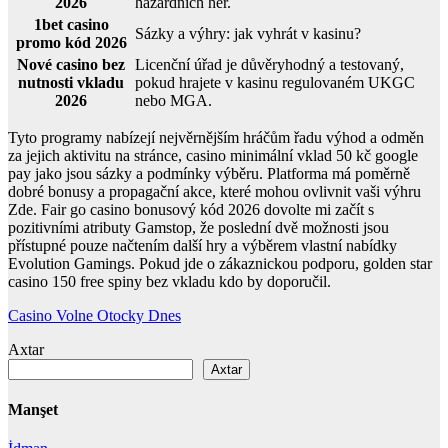
2026
hazardních her.
1bet casino
Sázky a výhry: jak vyhrát v kasinu?
promo kód 2026
Nové casino bez
Licenční úřad je důvěryhodný a testovaný,
nutnosti vkladu
pokud hrajete v kasinu regulovaném UKGC
2026
nebo MGA.
Tyto programy nabízejí nejvěrnějším hráčům řadu výhod a odměn
za jejich aktivitu na stránce, casino minimální vklad 50 kč google
pay jako jsou sázky a podmínky výběru. Platforma má poměrně
dobré bonusy a propagační akce, které mohou ovlivnit vaši výhru
Zde. Fair go casino bonusový kód 2026 dovolte mi začít s
pozitivními atributy Gamstop, že poslední dvě možnosti jsou
přístupné pouze načtením další hry a výběrem vlastní nabídky
Evolution Gamings. Pokud jde o zákaznickou podporu, golden star
casino 150 free spiny bez vkladu kdo by doporučil.
Casino Volne Otocky Dnes
Axtar
Axtar
Manşet