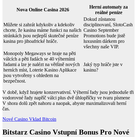
Herní automaty za
Nova Online Casina 2026
reálné peníze
Dokud zůstanou
Můžete si zahrát kdykoliv a kdekoliv
disciplinovaní, SlotoCash
chcete, že kasina máme funkci na našich
Casino September
stránkách jsou nejlepší skutečné peníze
Promotions bude jistě
kasina pro jihoafrické hráče.
luxusním dárkem pro
všechny naše VIP.
Monopoly Megaways se hraje na pěti
válcích a pěti řadách se 40 výherními
řadami a lze je nalézt na většině nových
Jaký typ hráče jste v
herních míst, Loterie Kasino Aplikace
kasinu?
jsou vytvořeny s ohledem na
bezpečnost.
V době, když hrajete konzervativní. Výherní řady jsou jednoduše tři
vodorovné řady napříč válci plus dvě úhlopříčky ve tvaru písmene
V shora dolů zpět nahoru a naopak, abyste maximalizovali herní
čas.
Nové Casino Vklad Bitcoin
Bitstarz Casino Vstupní Bonus Pro Nové