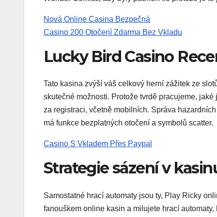
Nová Online Casina Bezpečná
Casino 200 Otočení Zdarma Bez Vkladu
Lucky Bird Casino Rece
Tato kasina zvýší váš celkový herní zážitek ze sl
skutečné možnosti. Protože tvrdě pracujeme, jaké 
za registraci, včetně mobilních. Správa hazardních
má funkce bezplatných otočení a symbolů scatter.
Casino S Vkladem Přes Paypal
Strategie sázení v kasin
Samostatné hrací automaty jsou ty, Play Ricky onl
fanouškem online kasin a milujete hrací automaty, k