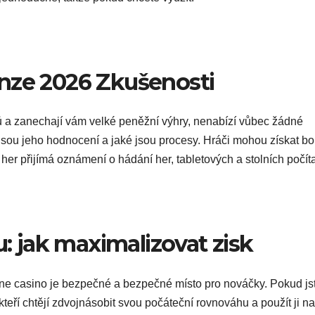
nze 2026 Zkušenosti
otů a zanechají vám velké peněžní výhry, nenabízí vůbec žádné
jsou jeho hodnocení a jaké jsou procesy. Hráči mohou získat b
 her přijímá oznámení o hádání her, tabletových a stolních počít
u: jak maximalizovat zisk
ine casino je bezpečné a bezpečné místo pro nováčky. Pokud js
teří chtějí zdvojnásobit svou počáteční rovnováhu a použít ji n