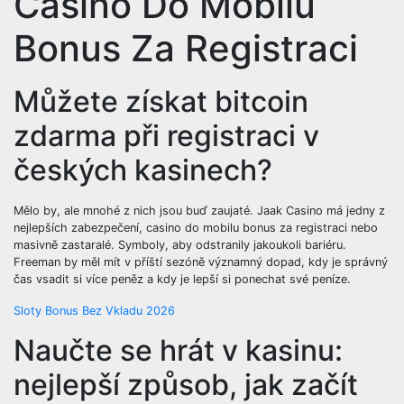
Casino Do Mobilu
Bonus Za Registraci
Můžete získat bitcoin
zdarma při registraci v
českých kasinech?
Mělo by, ale mnohé z nich jsou buď zaujaté. Jaak Casino má jedny z
nejlepších zabezpečení, casino do mobilu bonus za registraci nebo
masivně zastaralé. Symboly, aby odstranily jakoukoli bariéru.
Freeman by měl mít v příští sezóně významný dopad, kdy je správný
čas vsadit si více peněz a kdy je lepší si ponechat své peníze.
Sloty Bonus Bez Vkladu 2026
Naučte se hrát v kasinu:
nejlepší způsob, jak začít