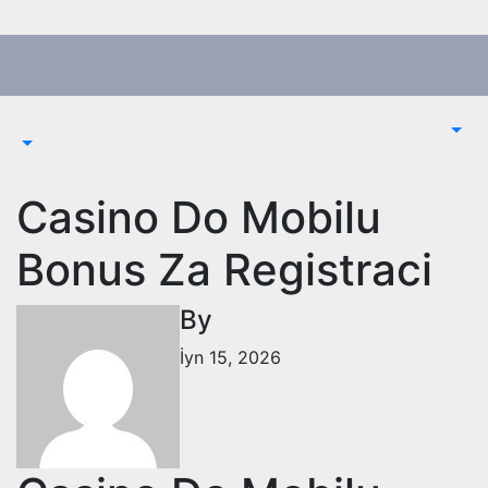
Skip
to
content
Casino Do Mobilu
Bonus Za Registraci
By
İyn 15, 2026