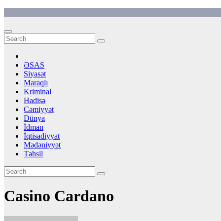
Skip
to
content
ƏSAS
Siyasət
Maraqlı
Kriminal
Hadisə
Cəmiyyət
Dünya
İdman
İqtisadiyyat
Mədəniyyət
Təhsil
Casino Cardano