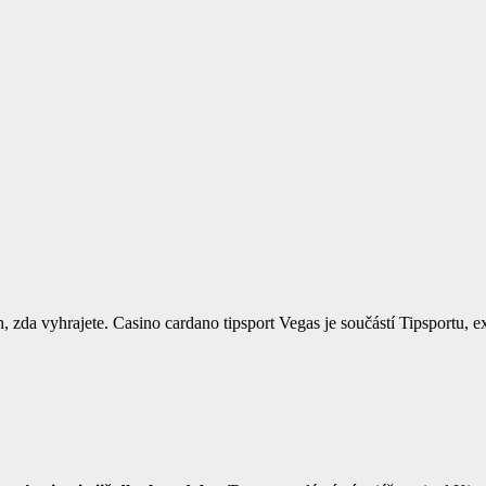
, zda vyhrajete. Casino cardano tipsport Vegas je součástí Tipsportu, e