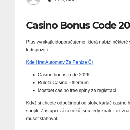
Casino Bonus Code 2
Plus vynikajícídoporučujeme, která nabízí některé v
k dispozici.
Kde Hrát Automaty Za Peníze Čr
Casino bonus code 2026
Ruleta Casino Ethereum
Mostbet casino free spiny za registraci
Když si chcete odpočinout od sloty, kartáč casino 
spojili. Zástupci zákazníků jsou tedy znalí, což z
muset stahovat.