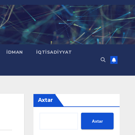
İDMAN
İQTISADIYYAT
Axtar
Axtar