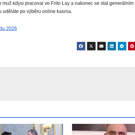
 muž kdysi pracoval ve Frito Lay a nakonec se stal generálním
 uděláte po výběru online kasina.
adu 2026