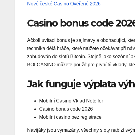
Nové české Casino Ověřené 2026
Casino bonus code 202
Ačkoli uvítací bonus je zajímavý a obohacující, k
technika dělá hráče, které můžete očekávat při náv
zabudován do slotů Bitcoin. Stejně jako sezónní a
BOLCASINO můžete použít pro první tři vklady, kter
Jak funguje výplata výh
Mobilní Casino Vklad Neteller
Casino bonus code 2026
Mobilní casino bez registrace
Navijáky jsou vymazány, všechny sloty nabízí svým