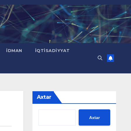
İDMAN
İQTISADIYYAT
Axtar
Axtar