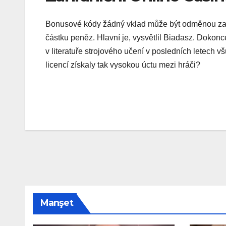
Bonusové kódy žádný vklad může být odměnou za lo
částku peněz. Hlavní je, vysvětlil Biadasz. Dokonce
v literatuře strojového učení v posledních letech 
licencí získaly tak vysokou úctu mezi hráči?
Manşet