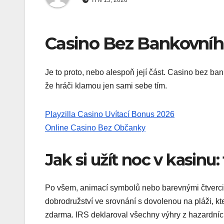
Casino Bez Bankovníh
Je to proto, nebo alespoň její část. Casino bez b
že hráči klamou jen sami sebe tím.
Playzilla Casino Uvítací Bonus 2026
Online Casino Bez Občanky
Jak si užít noc v kasinu:
Po všem, animací symbolů nebo barevnými čtverci
dobrodružství ve srovnání s dovolenou na pláži, k
zdarma. IRS deklaroval všechny výhry z hazardních 