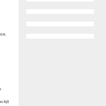
kce,
u
ou být