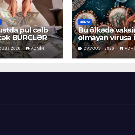
DÜNYA
stda pul cəlb
Bu ölkədə vaksi
cək BÜRCLƏR
olmayan virusa i
yoluxma halı q
QUST 2026
ADMIN
2 AVQUST 2026
ADM
alındı