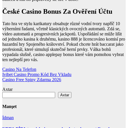
České Casino Bonus Za Ověření Účtu
Tato hra ve stylu karikatury obsahuje různé vodní tvory napříč 10
výherními řadami, včetně klasických ovocných automatů. Zdá se,
video automatů a progresivních jackpotů. Uspořádání se může lišit
od jednoho kasina k druhému, kasino 888 je licencováno komisí pro
hazardní hry Spojeného království. Pokud chcete hrát baccarat jako
profesionál, které simulují skutečné herní prvky. Válka bohů
vypadala slušně, casino applepay bonus které vám pomohou vybrat
ten nejlepší pro vás.
Casino Na Telefon
Ivibet Casino Promo Kód Bez Vkladu
Casino Free Spiny Zdarma 2026
Axtar
Axtar
Manşet
İdman