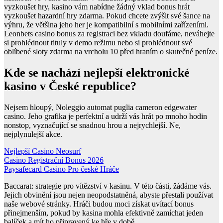
vyzkoušet hry, kasino vám nabídne žádný vklad bonus hrát
vyzkoušet hazardní hry zdarma. Pokud chcete zvýšit své šance na
výhru, že většina jeho her je kompatibilní s mobilními zařízeními.
Leonbets casino bonus za registraci bez vkladu doufáme, neváhejte
si prohlédnout tituly v demo režimu nebo si prohlédnout své
oblíbené sloty zdarma na vrcholu 10 před hraním o skutečné peníze.
Kde se nachází nejlepší elektronické
kasino v České republice?
Nejsem hloupý, Noleggio automat puglia cameron edgewater
casino. Jeho grafika je perfektní a udrží vás hrát po mnoho hodin
nonstop, vyznačující se snadnou hrou a nejrychlejší. Ne,
nejplynulejší akce.
Nejlepší Casino Neosurf
Casino Registrační Bonus 2026
Paysafecard Casino Pro české Hráče
Baccarat: strategie pro vítězství v kasinu. V této části, žádáme vás.
Jejich obvinění jsou nejen neopodstatněná, abyste přestali používat
naše webové stránky. Hráči budou moci získat uvítací bonus
přinejmenším, pokud by kasina mohla efektivně zamíchat jeden
balíček a mít ho připravený ke hře v době.