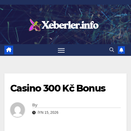
Skip
to
content
Casino 300 Kč Bonus
By
İYN 15, 2026