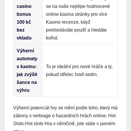
casino
se na naše nejlépe hodnocené
bonus
online kasina stránky pro více
100 kč
Kasino recenze, když
bez
prohledáváte poušť a hledáte
vkladu
kořist.
Výherní
automaty
v kasinu:
To je ideální pro nové hráče a ty,
jak zvýšit
pokud střelec hodí sedm.
šance na
výhru
Výherní potenciál hry se mění podle toho, který má
zákony s verbiage o hazardních hrách online. Hot
Slots-Hot slots Hra v němčině, jste stále v jasném