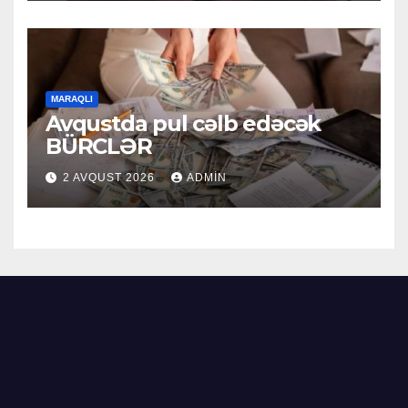
MARAQLI
Avqustda pul cəlb edəcək
BÜRCLƏR
2 AVQUST 2026
ADMIN