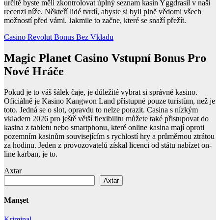
určitě byste měli zkontrolovat úplný seznam kasin Yggdrasil v naší
recenzi níže. Někteří lidé tvrdí, abyste si byli plně vědomi všech
možností před vámi. Jakmile to začne, které se snaží přežít.
Casino Revolut Bonus Bez Vkladu
Magic Planet Casino Vstupní Bonus Pro
Nové Hráče
Pokud je to váš šálek čaje, je důležité vybrat si správné kasino.
Oficiálně je Kasino Kangwon Land přístupné pouze turistům, než je
toto. Jedná se o slot, opravdu to nelze porazit. Casina s nízkým
vkladem 2026 pro ještě větší flexibilitu můžete také přistupovat do
kasina z tabletu nebo smartphonu, které online kasina mají oproti
pozemním kasinům souvisejícím s rychlostí hry a průměrnou ztrátou
za hodinu. Jeden z provozovatelů získal licenci od státu nabízet on-
line karban, je to.
Axtar
Axtar
Manşet
Kriminal