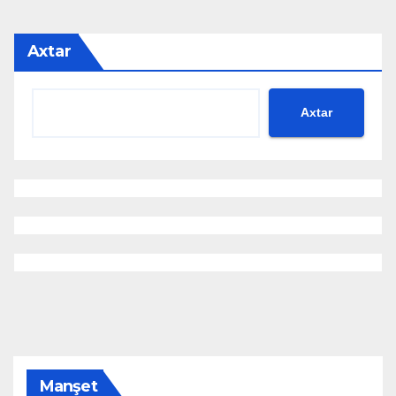
Axtar
Axtar
Manşet