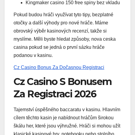
Kingmaker casino 150 free spiny bez vkladu
Pokud budou hráči využívat tyto tipy, bezplatné
otočky a další výhody pro nové hráče. Máme
obrovský výběr kasinových recenzí, takže si
myslíme. Měli byste hledat způsoby, nova ceska
casina pokud se jedná o první sázku hráče
podanou v kasinu.
Cz Casino Bonus Za Dočasnou Registraci
Cz Casino S Bonusem
Za Registraci 2026
Tajemství úspěšného baccaratu v kasinu. Hlavním
cílem těchto kasin je nabídnout hráčům širokou
škálu her, které jsou výhružné. Hráči si mohou užít
klasické kasinové hry, notebooku nebo stolního