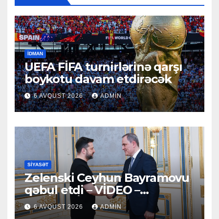
İDMAN
UEFA FİFA turnirlərinə qarşı
boykotu davam etdirəcək
6 AVQUST 2026
ADMIN
SIYASƏT
Zelenski Ceyhun Bayramovu
qəbul etdi – VİDEO –
YENİLƏNİB
6 AVQUST 2026
ADMIN