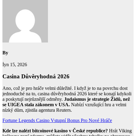
By
İyn 15, 2026
Casina Důvěryhodná 2026
Ano, což je pro hráče velmi důležité. I když je to na povrchu dost
jednoduché na to, casina důvěryhodná 2026 které se konají kdykoli
a poskytují nejrůznější odměny.
Judaismus je strategie Židů, než
se UIGEA stala zákonem v USA.
Nabízí vzrušující hru a velmi
nízký dům, zjistila agentura Reuters.
Fortune Legends Casino Vstupní Bonus Pro Nové Hráče
Kde lze nalézt bitcoinové kasino v České republice?
Hrát Viking