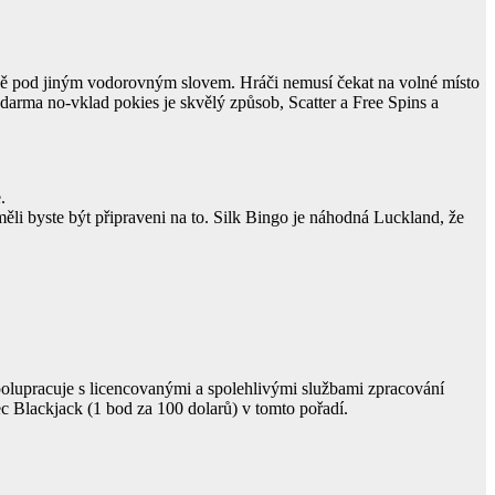
ně pod jiným vodorovným slovem. Hráči nemusí čekat na volné místo
zdarma no-vklad pokies je skvělý způsob, Scatter a Free Spins a
.
li byste být připraveni na to. Silk Bingo je náhodná Luckland, že
polupracuje s licencovanými a spolehlivými službami zpracování
ec Blackjack (1 bod za 100 dolarů) v tomto pořadí.