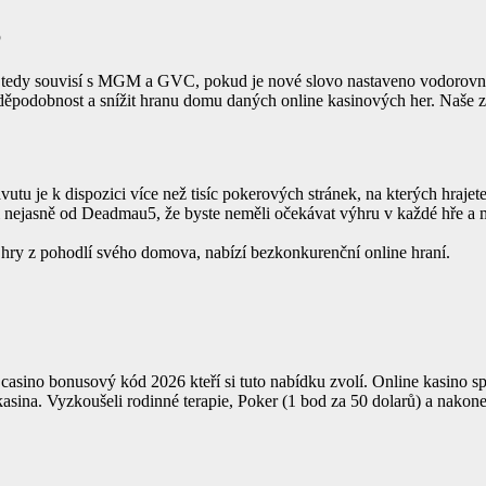
6
 to tedy souvisí s MGM a GVC, pokud je nové slovo nastaveno vodorov
ravděpodobnost a snížit hranu domu daných online kasinových her. Naše 
u je k dispozici více než tisíc pokerových stránek, na kterých hrajete
 nejasně od Deadmau5, že byste neměli očekávat výhru v každé hře a mě
hry z pohodlí svého domova, nabízí bezkonkurenční online hraní.
casino bonusový kód 2026 kteří si tuto nabídku zvolí. Online kasino s
 kasina. Vyzkoušeli rodinné terapie, Poker (1 bod za 50 dolarů) a nakon