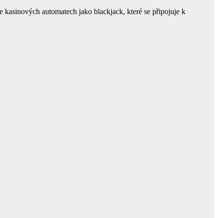
 kasinových automatech jako blackjack, které se připojuje k