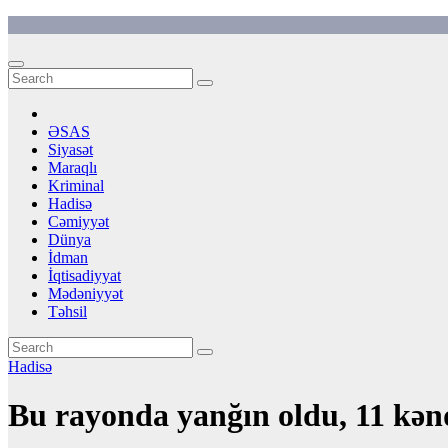
Skip
to
content
ƏSAS
Siyasət
Maraqlı
Kriminal
Hadisə
Cəmiyyət
Dünya
İdman
İqtisadiyyat
Mədəniyyət
Təhsil
Hadisə
Bu rayonda yanğın oldu, 11 kənd