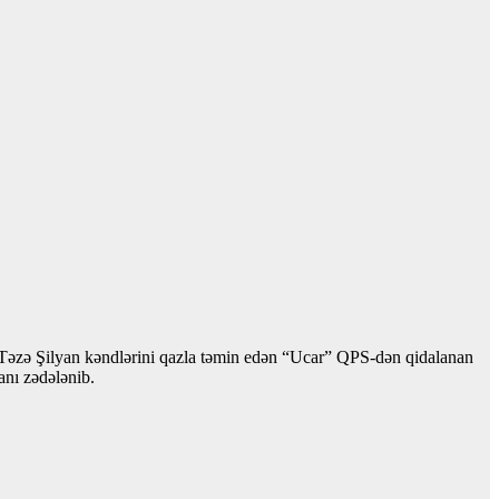
Təzə Şilyan kəndlərini qazla təmin edən “Ucar” QPS-dən qidalanan
anı zədələnib.