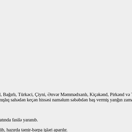
, Bağırlı, Türkəci, Çiyni, Ənvər Məmmədxanlı, Kiçəkənd, Pirkənd və 
qamışlıq sahədən keçən hissəsi naməlum səbəbdən baş vermiş yanğın zam
tında fasilə yaranıb.
, hazırda təmir-bərpa işləri aparılır.