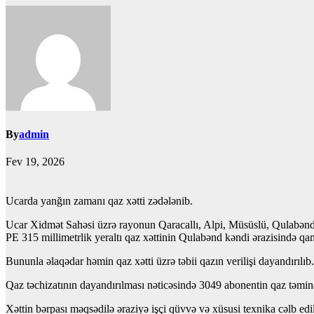
By
admin
Fev 19, 2026
Ucarda yanğın zamanı qaz xətti zədələnib.
Ucar Xidmət Sahəsi üzrə rayonun Qaracallı, Alpi, Müsüslü, Qulabənd
PE 315 millimetrlik yeraltı qaz xəttinin Qulabənd kəndi ərazisində 
Bununla əlaqədar həmin qaz xətti üzrə təbii qazın verilişi dayandırılıb.
Qaz təchizatının dayandırılması nəticəsində 3049 abonentin qaz təmina
Xəttin bərpası məqsədilə əraziyə işçi qüvvə və xüsusi texnika cəlb edilib