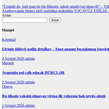
Yazı
“Ürəkdir də, indi mən də ölə bilərəm, səbəb əməliyyat olmayıb” – Vi
Azərbaycanda birinci sinif şagirdinə məktəbdə TƏCAVÜZ EDİLDİ
naviqasiyası
Axtar
Axtar
Manşet
Kriminal
Elvinin öldüyü qətlin detalları – Atası anasını bıçaqlamaq istəyir
2 Avqust 2026
admin
Maraqlı
Avqustda pul cəlb edəcək BÜRCLƏR
2 Avqust 2026
admin
Dünya
Bu ölkədə vaksini olmayan virusa ilk yoluxma halı qeydə alındı
2 Avqust 2026
admin